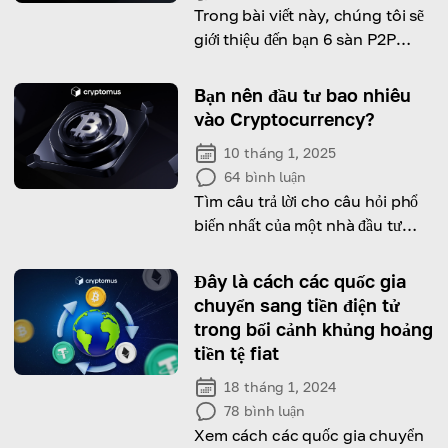
Trong bài viết này, chúng tôi sẽ
giới thiệu đến bạn 6 sàn P2P
crypto với cơ hội giao dịch hiệu
quả nhất.
Bạn nên đầu tư bao nhiêu
vào Cryptocurrency?
10 tháng 1, 2025
64
bình luận
Tìm câu trả lời cho câu hỏi phổ
biến nhất của một nhà đầu tư
crypto mới bắt đầu và khám phá
rủi ro cũng như lợi nhuận tiềm
Đây là cách các quốc gia
năng mà bạn có thể nhận được.
chuyển sang tiền điện tử
trong bối cảnh khủng hoảng
tiền tệ fiat
18 tháng 1, 2024
78
bình luận
Xem cách các quốc gia chuyển