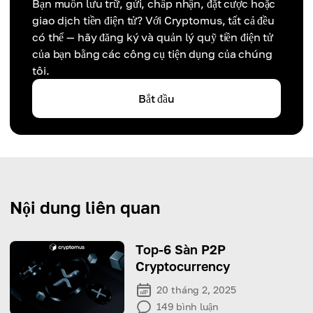
Bạn muốn lưu trữ, gửi, chấp nhận, đặt cược hoặc
giao dịch tiền điện tử? Với Cryptomus, tất cả đều
có thể — hãy đăng ký và quản lý quỹ tiền điện tử
của bạn bằng các công cụ tiện dụng của chúng
tôi.
Bắt đầu
Nội dung liên quan
Top-6 Sàn P2P
Cryptocurrency
20 tháng 2, 2025
149
bình luận