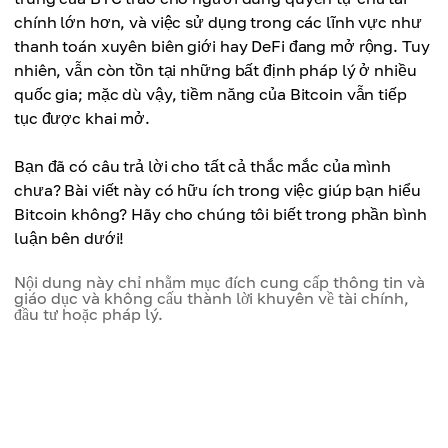
BTC phải đối mặt với sự không chắc chắn khi các
Bitcoin có thể được sử dụng ở bất kỳ nơi nào trên thế
chính lớn hơn, và việc sử dụng trong các lĩnh vực như
chính phủ đưa ra quy định.
giới, lý tưởng cho giao dịch quốc tế.
thanh toán xuyên biên giới hay DeFi đang mở rộng. Tuy
Vấn đề mở rộng:
Bảo mật:
nhiên, vẫn còn tồn tại những bất định pháp lý ở nhiều
tốc độ xử lý và dung lượng mạng của Bitcoin bị giới
các giao dịch BTC được ghi lại trên blockchain, đảm
quốc gia; mặc dù vậy, tiềm năng của Bitcoin vẫn tiếp
hạn, có thể gây tắc nghẽn và phí cao khi nhu cầu
bảo minh bạch và an toàn.
tục được khai mở.
lớn.
Tiềm năng sinh lợi cao:
Rủi ro bị hack:
Bitcoin đã tăng giá đáng kể từ khi ra đời, hấp dẫn các
Bạn đã có câu trả lời cho tất cả thắc mắc của mình
dù mạng Bitcoin an toàn, nhưng sàn giao dịch và ví
nhà đầu tư.
chưa? Bài viết này có hữu ích trong việc giúp bạn hiểu
vẫn có thể bị tấn công.
Sự quan tâm từ tổ chức:
Bitcoin không? Hãy cho chúng tôi biết trong phần bình
Ảnh hưởng môi trường:
việc các tổ chức đầu tư ngày càng tham gia giúp
luận bên dưới!
khai thác BTC tiêu tốn năng lượng lớn, tác động tiêu
tăng tính hợp pháp và thúc đẩy tăng trưởng dài hạn.
cực đến môi trường.
Nội dung này chỉ nhằm mục đích cung cấp thông tin và
Thách thức trong việc áp dụng:
giáo dục và không cấu thành lời khuyên về tài chính,
đầu tư hoặc pháp lý.
Bitcoin vẫn chưa được chấp nhận rộng rãi trong các
giao dịch hàng ngày ở nhiều quốc gia.