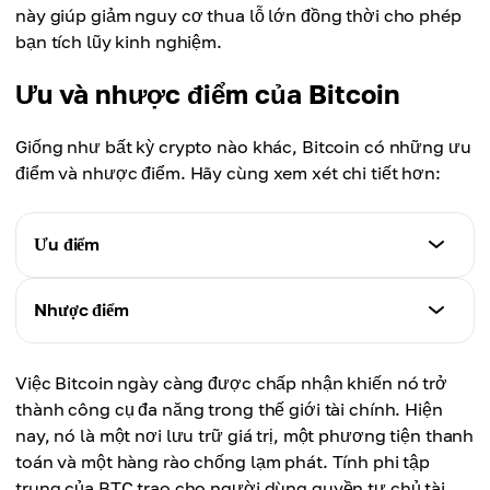
này giúp giảm nguy cơ thua lỗ lớn đồng thời cho phép
bạn tích lũy kinh nghiệm.
Ưu và nhược điểm của Bitcoin
Giống như bất kỳ crypto nào khác, Bitcoin có những ưu
điểm và nhược điểm. Hãy cùng xem xét chi tiết hơn:
Ưu điểm
Đặc điểm
Nhược điểm
Phi tập trung:
Bitcoin không bị kiểm soát bởi chính phủ hay tổ
Đặc điểm
chức tài chính nào, mang lại sự tự do tài chính.
Việc Bitcoin ngày càng được chấp nhận khiến nó trở
Biến động:
Nguồn cung giới hạn:
thành công cụ đa năng trong thế giới tài chính. Hiện
giá Bitcoin thay đổi mạnh, khiến nó rủi ro đối với nhà
với tổng cung tối đa 21 triệu BTC, Bitcoin có thể
nay, nó là một nơi lưu trữ giá trị, một phương tiện thanh
đầu tư tìm kiếm sự ổn định.
chống lại lạm phát và sự mất giá tiền tệ.
toán và một hàng rào chống lạm phát. Tính phi tập
Rủi ro pháp lý:
Khả năng tiếp cận toàn cầu:
trung của BTC trao cho người dùng quyền tự chủ tài