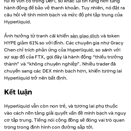
rủi ro vốn có trong DeFi, số khác lại tin rằng nền tảng
hành động để bảo vệ thanh khoản. Tuy nhiên, nó đặt ra
câu hỏi về tính minh bạch và mức độ phi tập trung của
Hyperliquid.
Ảnh hưởng từ tranh cãi khiến
sàn giao dịch
và token
HYPE giảm 61% so với đỉnh. Các chuyên gia như Gracy
Chen chỉ trích phản ứng của Hyperliquid, so sánh với
sự sụp đổ của FTX, gọi đây là hành động “thiếu trưởng
thành” và “không chuyên nghiệp”. Nhiều trader đã
chuyển sang các DEX minh bạch hơn, khiến tương lai
Hyperliquid trở nên bất định.
Kết luận
Hyperliquid vẫn còn non trẻ, và tương lai phụ thuộc
vào cách nền tảng giải quyết vấn đề minh bạch và nguy
cơ tập trung. Tiếng nói cộng đồng sẽ đóng vai trò quan
trọng trong định hình con đường sắp tới.