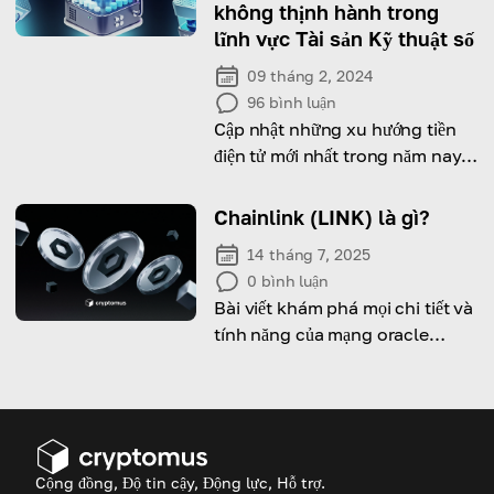
không thịnh hành trong
lĩnh vực Tài sản Kỹ thuật số
09 tháng 2, 2024
96
bình luận
Cập nhật những xu hướng tiền
điện tử mới nhất trong năm nay
bằng cách đọc bài viết của
chúng tôi
Chainlink (LINK) là gì?
14 tháng 7, 2025
0
bình luận
Bài viết khám phá mọi chi tiết và
tính năng của mạng oracle
Chainlink và token LINK.
Cộng đồng, Độ tin cậy, Động lực, Hỗ trợ.