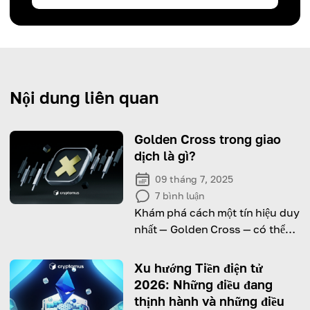
Nội dung liên quan
Golden Cross trong giao
dịch là gì?
09 tháng 7, 2025
7
bình luận
Khám phá cách một tín hiệu duy
nhất — Golden Cross — có thể
báo hiệu khởi đầu của một xu
hướng tăng mạnh mẽ trên thị
Xu hướng Tiền điện tử
trường.
2026: Những điều đang
thịnh hành và những điều