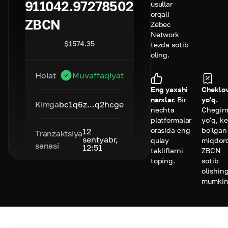
911042.97278502
usullar
orqali
ZBCN
Zebec
Network
$
1574.35
tezda sotib
oling.
Holat
Muvaffaqiyat
Eng yaxshi
Cheklov
narxlar.
Bir
yo'q.
Kimga
bc1q6z...q2hcge
nechta
Chegir
platformalar
yo'q, k
orasida eng
bo'lgan
12
Tranzaktsiya
sentyabr,
qulay
miqdor
sanasi
12:51
takliflarni
ZBCN
toping.
sotib
olishing
mumkin