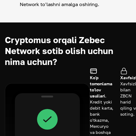
Network to'lashni amalga oshiring.
Cryptomus orqali Zebec
Network sotib olish uchun
nima uchun?
Ko'p
Xavfsizl
tomonlama
Xavfsizl
to'lov
bilan
usullari.
ZBCN
Kredit yoki
harid
debit karta,
qiling v
bank
soting.
o'tkazma,
Mercuryo
va boshqa