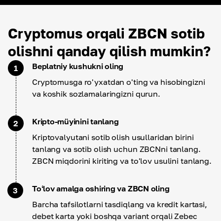
Cryptomus orqali ZBCN sotib
olishni qanday qilish mumkin?
Beplatniy kushukni oling
1
Cryptomusga ro'yxatdan o'ting va hisobingizni
va koshik sozlamalaringizni qurun.
Kripto-müyinini tanlang
2
Kriptovalyutani sotib olish usullaridan birini
tanlang va sotib olish uchun ZBCNni tanlang.
ZBCN miqdorini kiriting va to'lov usulini tanlang.
Toʻlov amalga oshiring va ZBCN oling
3
Barcha tafsilotlarni tasdiqlang va kredit kartasi,
debet karta yoki boshqa variant orqali Zebec