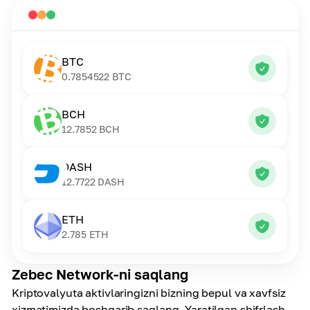
BTC
0.7854522
BTC
BCH
12.7852
BCH
DASH
12.7722
DASH
ETH
2.785
ETH
Zebec Network-ni saqlang
Kriptovalyuta aktivlaringizni bizning bepul va xavfsiz
xizmatimizda boshqarib saqlang. Yaratilgan shifrlash