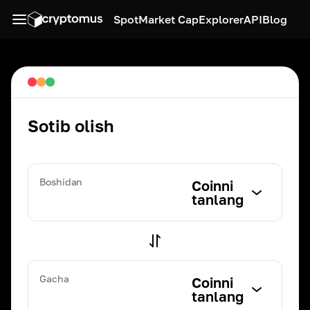
Spot
Market Cap
Explorer
API
Blog
Sotib olish
Boshidan
Coinni
tanlang
Gacha
Coinni
tanlang