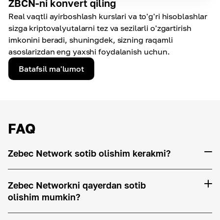
ZBCN-ni konvert qiling
Real vaqtli ayirboshlash kurslari va to'g'ri hisoblashlar
sizga kriptovalyutalarni tez va sezilarli o'zgartirish
imkonini beradi, shuningdek, sizning raqamli
asoslarizdan eng yaxshi foydalanish uchun.
Batafsil ma'lumot
FAQ
Zebec Network sotib olishim kerakmi?
Zebec Networkni qayerdan sotib
olishim mumkin?