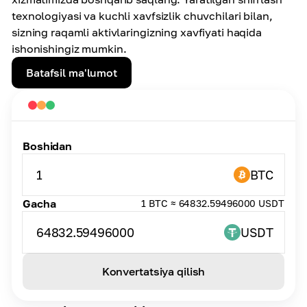
texnologiyasi va kuchli xavfsizlik chuvchilari bilan,
sizning raqamli aktivlaringizning xavfiyati haqida
ishonishingiz mumkin.
Batafsil ma'lumot
Boshidan
1
BTC
Gacha
1 BTC ≈ 64832.59496000 USDT
64832.59496000
USDT
Konvertatsiya qilish