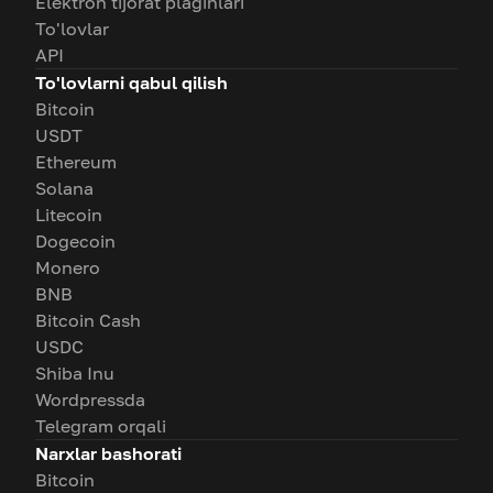
Elektron tijorat plaginlari
To'lovlar
API
To'lovlarni qabul qilish
Bitcoin
USDT
Ethereum
Solana
Litecoin
Dogecoin
Monero
BNB
Bitcoin Cash
USDC
Shiba Inu
Wordpressda
Telegram orqali
Narxlar bashorati
Bitcoin