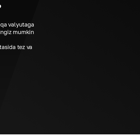
?
hqa valyutaga
hingiz mumkin
tasida tez va