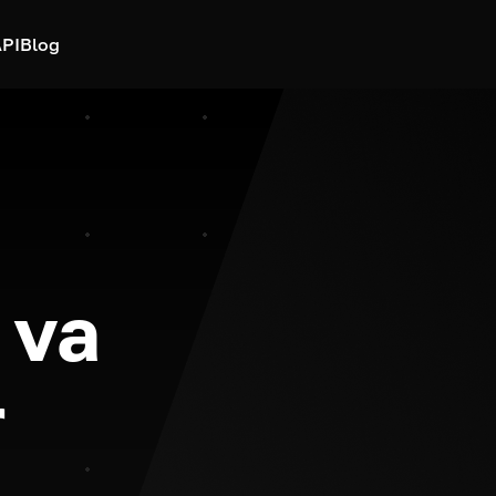
PI
Blog
 va
r