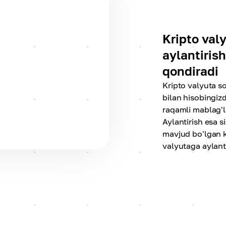
Kripto valy
aylantirish
qondiradi
Kripto valyuta so
bilan hisobingi
raqamli mablag'la
Aylantirish esa 
mavjud bo'lgan k
valyutaga aylanti