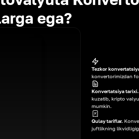
larga ega?
Tezkor konvertatsiy
konvertorimizdan fo
Konvertatsiya tarixi.
kuzatib, kripto valyu
mumkin.
Qulay tariflar.
Konver
juftlikning likvidlig