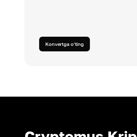
Konvertga o'ting
Cryptomus Krip