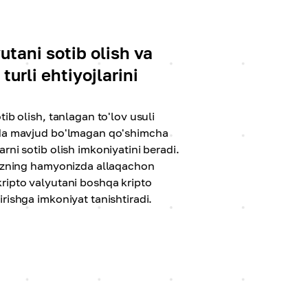
utani sotib olish va
 turli ehtiyojlarini
tib olish, tanlagan to'lov usuli
zda mavjud bo'lmagan qo'shimcha
rni sotib olish imkoniyatini beradi.
sizning hamyonizda allaqachon
ripto valyutani boshqa kripto
rishga imkoniyat tanishtiradi.