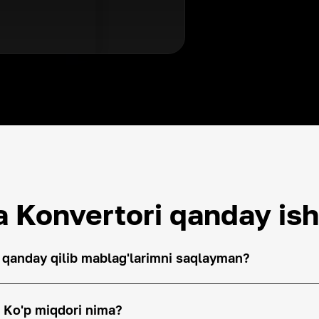
a Konvertori qanday ish
 qanday qilib mablag'larimni saqlayman?
 Ko'p miqdori nima?