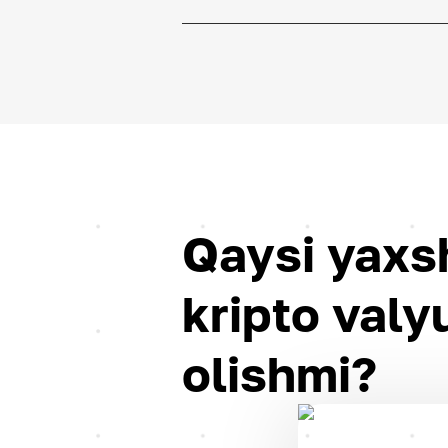
Qaysi yaxsh
kripto valy
olishmi?