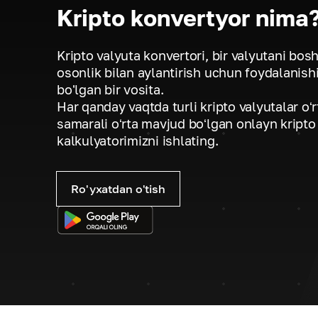
Kripto konvertyor nima
Kripto valyuta konvertori, bir valyutani bos
osonlik bilan aylantirish uchun foydalanis
bo'lgan bir vosita.
Har qanday vaqtda turli kripto valyutalar oʻr
samarali oʻrta mavjud boʻlgan onlayn kripto
kalkulyatorimizni ishlating.
Ro'yxatdan o'tish