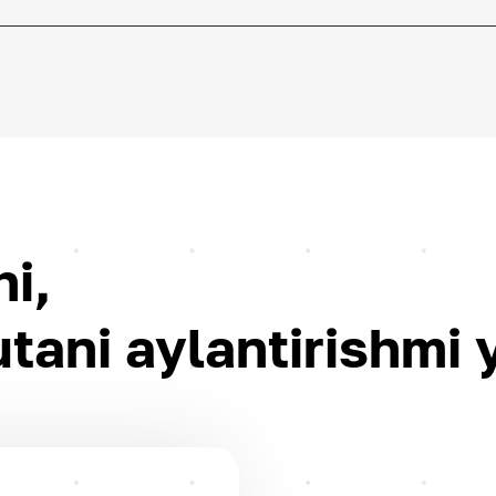
i,
utani aylantirishmi 