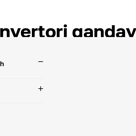
nvertori qanday
sh