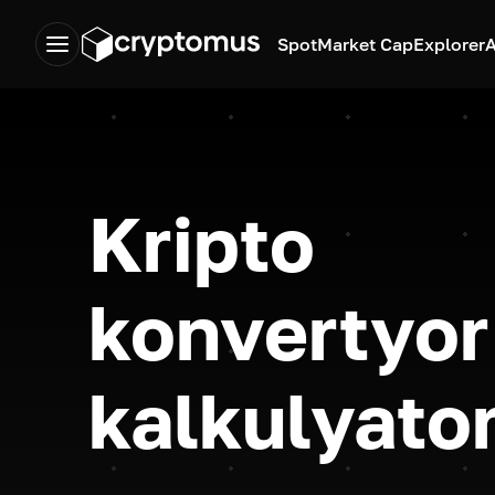
Spot
Market Cap
Explorer
A
Kripto
konvertyor
kalkulyato