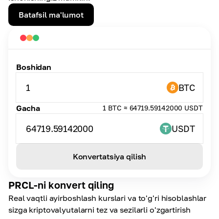
Batafsil ma'lumot
Boshidan
1
BTC
Gacha
1 BTC ≈ 64719.59142000 USDT
64719.59142000
USDT
Konvertatsiya qilish
PRCL-ni konvert qiling
Real vaqtli ayirboshlash kurslari va to'g'ri hisoblashlar
sizga kriptovalyutalarni tez va sezilarli o'zgartirish