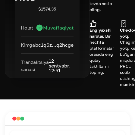
tezda sotib
$
1574.35
oling.
Holat
Muvaffaqiyat
Eng yaxshi
Cheklo
narxlar.
Bir
yo'q.
nechta
Chegir
Kimga
bc1q6z...q2hcge
platformalar
yo'q, k
orasida eng
bo'lgan
qulay
miqdor
12
Tranzaktsiya
sentyabr,
takliflarni
PRCL
sanasi
12:51
toping.
sotib
olishin
mumkin