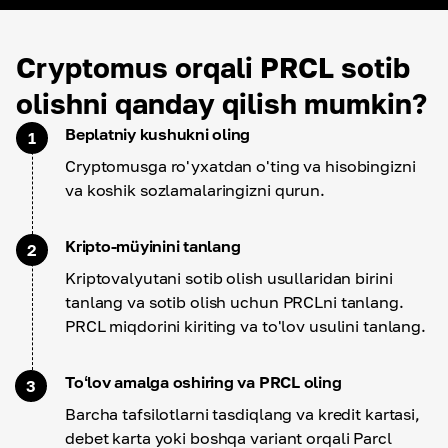
Cryptomus orqali PRCL sotib
olishni qanday qilish mumkin?
Beplatniy kushukni oling
1
Cryptomusga ro'yxatdan o'ting va hisobingizni
va koshik sozlamalaringizni qurun.
Kripto-müyinini tanlang
2
Kriptovalyutani sotib olish usullaridan birini
tanlang va sotib olish uchun PRCLni tanlang.
PRCL miqdorini kiriting va to'lov usulini tanlang.
Toʻlov amalga oshiring va PRCL oling
3
Barcha tafsilotlarni tasdiqlang va kredit kartasi,
debet karta yoki boshqa variant orqali Parcl