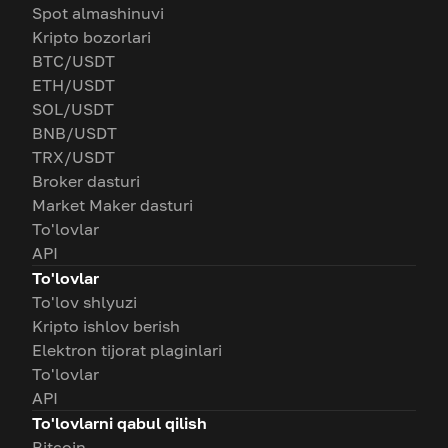
Spot almashinuvi
Kripto bozorlari
BTC/USDT
ETH/USDT
SOL/USDT
BNB/USDT
TRX/USDT
Broker dasturi
Market Maker dasturi
To'lovlar
API
To'lovlar
To'lov shlyuzi
Kripto ishlov berish
Elektron tijorat plaginlari
To'lovlar
API
To'lovlarni qabul qilish
Bitcoin