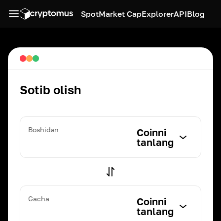
Spot
Market Cap
Explorer
API
Blog
Sotib olish
Boshidan
Coinni
tanlang
Gacha
Coinni
tanlang