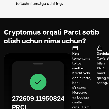
to'lashni amalga oshiring.
Cryptomus orqali Parcl sotib
olish uchun nima uchun?
Ko'p
Xavfsiz
tomonlama
Xavfsiz
to'lov
bilan
usullari.
PRCL
Kredit yoki
harid
debit karta,
qiling 
bank
soting.
o'tkazma,
Mercuryo
272609.11950824
va boshqa
usullar
PRCL
orqali Parcl