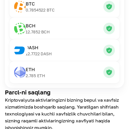
BTC
0.7854522
BTC
BCH
12.7852
BCH
DASH
12.7722
DASH
ETH
2.785
ETH
Parcl-ni saqlang
Kriptovalyuta aktivlaringizni bizning bepul va xavfsiz
xizmatimizda boshqarib saqlang. Yaratilgan shifrlash
texnologiyasi va kuchli xavfsizlik chuvchilari bilan,
sizning raqamli aktivlaringizning xavfiyati haqida
ishonishingiz mumkin.