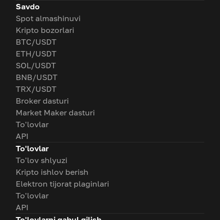
Savdo
Spot almashinuvi
Kripto bozorlari
BTC/USDT
ETH/USDT
SOL/USDT
BNB/USDT
TRX/USDT
Broker dasturi
Market Maker dasturi
To'lovlar
API
To'lovlar
To'lov shlyuzi
Kripto ishlov berish
Elektron tijorat plaginlari
To'lovlar
API
To'lovlarni qabul qilish