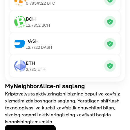
0.7854522
BTC
BCH
12.7852
BCH
DASH
12.7722
DASH
ETH
2.785
ETH
MyNeighborAlice-ni saqlang
Kriptovalyuta aktivlaringizni bizning bepul va xavfsiz
xizmatimizda boshqarib saqlang. Yaratilgan shifrlash
texnologiyasi va kuchli xavfsizlik chuvchilari bilan,
sizning raqamli aktivlaringizning xavfiyati haqida
ishonishingiz mumkin.