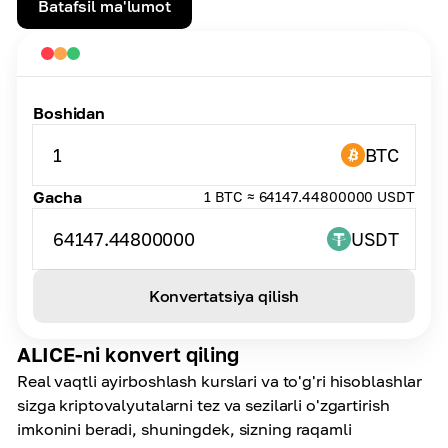
Batafsil ma'lumot
Boshidan
1
BTC
Gacha
1 BTC ≈ 64147.44800000 USDT
64147.44800000
USDT
Konvertatsiya qilish
ALICE-ni konvert qiling
Real vaqtli ayirboshlash kurslari va to'g'ri hisoblashlar
sizga kriptovalyutalarni tez va sezilarli o'zgartirish
imkonini beradi, shuningdek, sizning raqamli