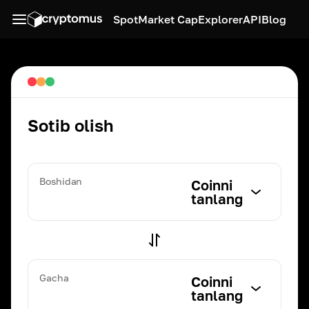
Spot
Market Cap
Explorer
API
Blog
Sotib olish
Boshidan
Coinni
tanlang
Gacha
Coinni
tanlang