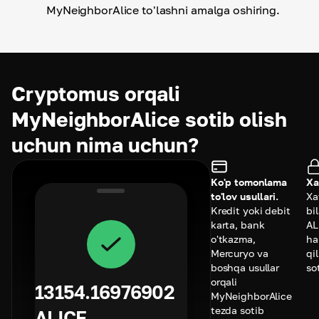
MyNeighborAlice to'lashni amalga oshiring.
Cryptomus orqali
MyNeighborAlice sotib olish
uchun nima uchun?
Ko'p tomonlama
Xa
to'lov usullari.
Xa
Kredit yoki debit
bi
karta, bank
AL
o'tkazma,
ha
Mercuryo va
qi
boshqa usullar
so
orqali
13154.16976902
MyNeighborAlice
tezda sotib
ALICE