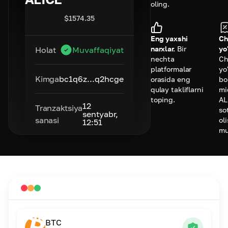
oling.
$
1574.35
Eng yaxshi
Ch
narxlar.
Bir
yo
Holat
Muvaffaqiyat
nechta
Ch
platformalar
yo
Kimga
bc1q6z...q2hcge
orasida eng
bo
qulay takliflarni
mi
toping.
AL
12
Tranzaktsiya
so
sentyabr,
sanasi
ol
12:51
mu
BTC