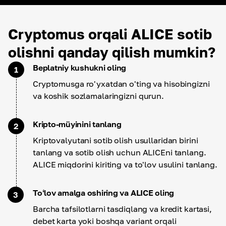
Cryptomus orqali ALICE sotib
olishni qanday qilish mumkin?
Beplatniy kushukni oling
1
Cryptomusga ro'yxatdan o'ting va hisobingizni
va koshik sozlamalaringizni qurun.
Kripto-müyinini tanlang
2
Kriptovalyutani sotib olish usullaridan birini
tanlang va sotib olish uchun ALICEni tanlang.
ALICE miqdorini kiriting va to'lov usulini tanlang.
Toʻlov amalga oshiring va ALICE oling
3
Barcha tafsilotlarni tasdiqlang va kredit kartasi,
debet karta yoki boshqa variant orqali