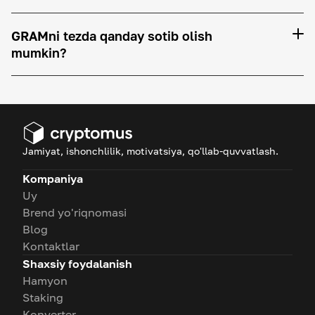
GRAMni tezda qanday sotib olish
mumkin?
Jamiyat, ishonchlilik, motivatsiya, qo'llab-quvvatlash.
Kompaniya
Uy
Brend yo'riqnomasi
Blog
Kontaktlar
Shaxsiy foydalanish
Hamyon
Staking
Konverter