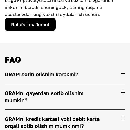
sizga kriptovalyutalarni tez va sezilarli o'zgartirish
imkonini beradi, shuningdek, sizning raqamli
asoslarizdan eng yaxshi foydalanish uchun.
Batafsil ma'lumot
FAQ
GRAM sotib olishim kerakmi?
GRAMni qayerdan sotib olishim
mumkin?
GRAMni kredit kartasi yoki debit karta
orqali sotib olishim mumkinmi?