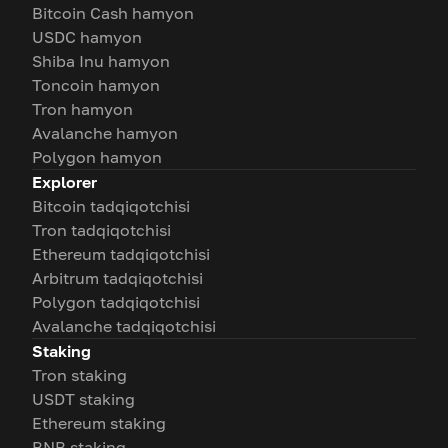
Bitcoin Cash hamyon
USDC hamyon
Shiba Inu hamyon
Toncoin hamyon
Tron hamyon
Avalanche hamyon
Polygon hamyon
Explorer
Bitcoin tadqiqotchisi
Tron tadqiqotchisi
Ethereum tadqiqotchisi
Arbitrum tadqiqotchisi
Polygon tadqiqotchisi
Avalanche tadqiqotchisi
Staking
Tron staking
USDT staking
Ethereum staking
BNB staking