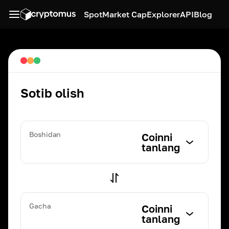
Spot
Market Cap
Explorer
API
Blog
Sotib olish
Boshidan
Coinni
tanlang
Gacha
Coinni
tanlang