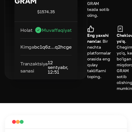
GRAM
GRAM
tezda sotib
$
1574.35
oling.
Holat
Muvaffaqiyat
Eng yaxshi
Cheklov
narxlar.
Bir
yo'q.
Kimga
bc1q6z...q2hcge
nechta
Chegir
platformalar
yo'q, k
orasida eng
bo'lgan
12
Tranzaktsiya
qulay
miqdor
sentyabr,
sanasi
takliflarni
GRAM
12:51
toping.
sotib
olishing
mumkin