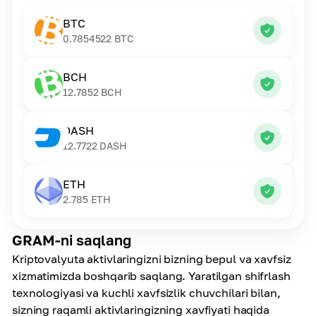
BTC
0.7854522
BTC
BCH
12.7852
BCH
DASH
12.7722
DASH
ETH
2.785
ETH
GRAM-ni saqlang
Kriptovalyuta aktivlaringizni bizning bepul va xavfsiz
xizmatimizda boshqarib saqlang. Yaratilgan shifrlash
texnologiyasi va kuchli xavfsizlik chuvchilari bilan,
sizning raqamli aktivlaringizning xavfiyati haqida