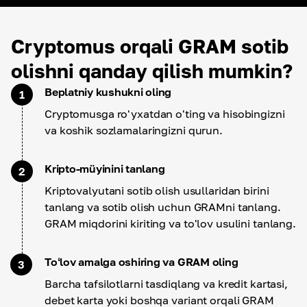
Cryptomus orqali GRAM sotib
olishni qanday qilish mumkin?
Beplatniy kushukni oling
1
Cryptomusga ro'yxatdan o'ting va hisobingizni
va koshik sozlamalaringizni qurun.
Kripto-müyinini tanlang
2
Kriptovalyutani sotib olish usullaridan birini
tanlang va sotib olish uchun GRAMni tanlang.
GRAM miqdorini kiriting va to'lov usulini tanlang.
Toʻlov amalga oshiring va GRAM oling
3
Barcha tafsilotlarni tasdiqlang va kredit kartasi,
debet karta yoki boshqa variant orqali GRAM