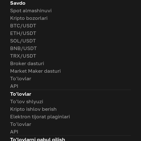
Savdo
Spot almashinuvi
Kripto bozorlari
BTC/USDT
ETH/USDT
SOL/USDT
BNB/USDT
TRX/USDT
Broker dasturi
Market Maker dasturi
To'lovlar
API
To'lovlar
To'lov shlyuzi
Kripto ishlov berish
Elektron tijorat plaginlari
To'lovlar
API
To'lovlarni qabul qilish