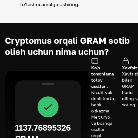
to'lashni amalga oshiring.
Cryptomus orqali GRAM sotib
olish uchun nima uchun?
Ko'p
Xavfsizl
tomonlama
Xavfsizl
to'lov
bilan
usullari.
GRAM
Kredit yoki
harid
debit karta,
qiling v
bank
soting.
o'tkazma,
Mercuryo
va boshqa
1137.76895326
usullar
orqali