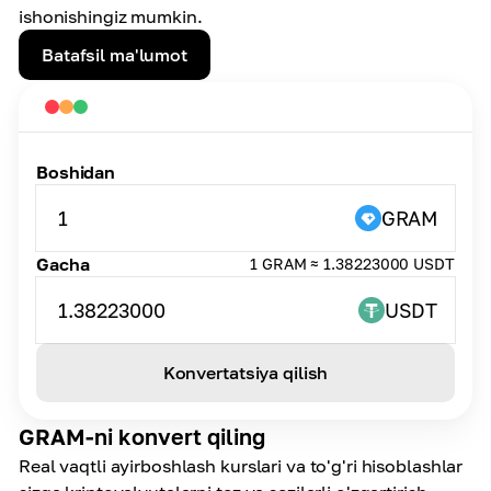
ishonishingiz mumkin.
Batafsil ma'lumot
Boshidan
1
GRAM
Gacha
1 GRAM ≈ 1.38223000 USDT
1.38223000
USDT
Konvertatsiya qilish
GRAM-ni konvert qiling
Real vaqtli ayirboshlash kurslari va to'g'ri hisoblashlar