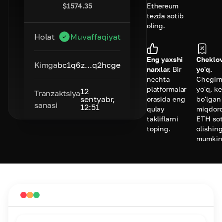
$
1574.35
Ethereum
tezda sotib
oling.
Holat
Muvaffaqiyat
Eng yaxshi
Cheklov
Kimga
bc1q6z...q2hcge
narxlar.
Bir
yo'q.
nechta
Chegir
platformalar
yo'q, k
12
Tranzaktsiya
sentyabr,
orasida eng
bo'lgan
sanasi
12:51
qulay
miqdor
takliflarni
ETH sot
toping.
olishing
mumkin