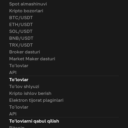
Spot almashinuvi
Kripto bozorlari
BTC/USDT
ETH/USDT
SOL/USDT
BNB/USDT
TRX/USDT
Broker dasturi
Market Maker dasturi
To'lovlar
API
To'lovlar
To'lov shlyuzi
Kripto ishlov berish
Elektron tijorat plaginlari
To'lovlar
API
To'lovlarni qabul qilish
Bitcoin