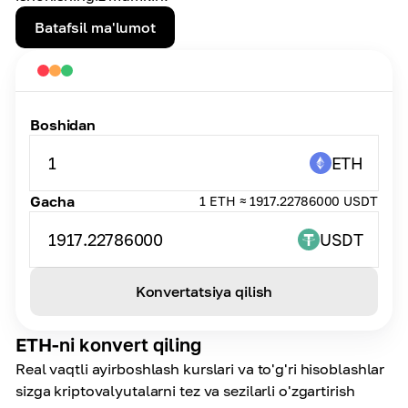
Batafsil ma'lumot
Boshidan
1
ETH
Gacha
1 ETH ≈ 1917.22786000 USDT
1917.22786000
USDT
Konvertatsiya qilish
ETH-ni konvert qiling
Real vaqtli ayirboshlash kurslari va to'g'ri hisoblashlar
sizga kriptovalyutalarni tez va sezilarli o'zgartirish