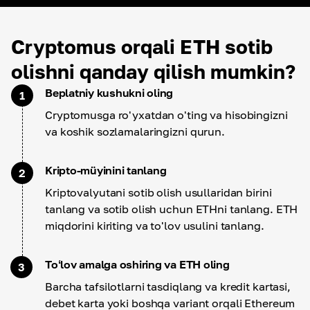
Cryptomus orqali ETH sotib
olishni qanday qilish mumkin?
Beplatniy kushukni oling
1
Cryptomusga ro'yxatdan o'ting va hisobingizni
va koshik sozlamalaringizni qurun.
Kripto-müyinini tanlang
2
Kriptovalyutani sotib olish usullaridan birini
tanlang va sotib olish uchun ETHni tanlang. ETH
miqdorini kiriting va to'lov usulini tanlang.
Toʻlov amalga oshiring va ETH oling
3
Barcha tafsilotlarni tasdiqlang va kredit kartasi,
debet karta yoki boshqa variant orqali Ethereum