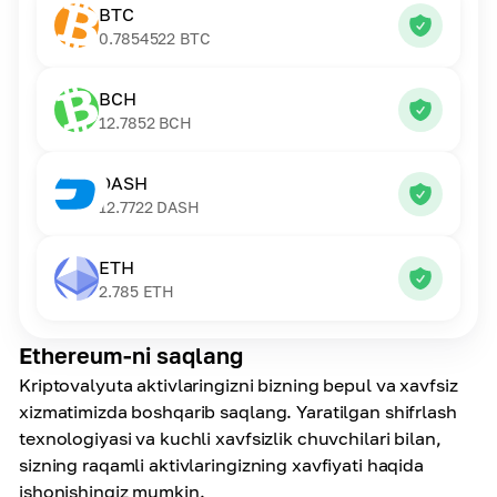
BTC
0.7854522
BTC
BCH
12.7852
BCH
DASH
12.7722
DASH
ETH
2.785
ETH
Ethereum-ni saqlang
Kriptovalyuta aktivlaringizni bizning bepul va xavfsiz
xizmatimizda boshqarib saqlang. Yaratilgan shifrlash
texnologiyasi va kuchli xavfsizlik chuvchilari bilan,
sizning raqamli aktivlaringizning xavfiyati haqida
ishonishingiz mumkin.