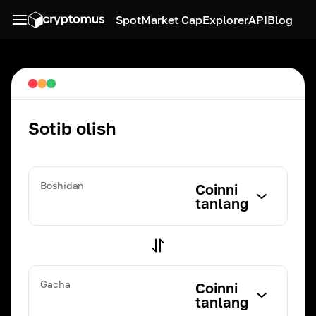
Spot
Market Cap
Explorer
API
Blog
Sotib olish
Boshidan
Coinni
tanlang
Gacha
Coinni
tanlang