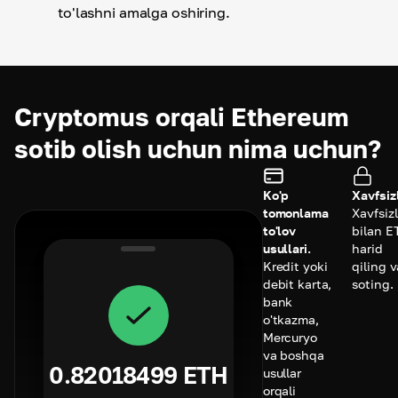
to'lashni amalga oshiring.
Cryptomus orqali Ethereum
sotib olish uchun nima uchun?
Ko'p
Xavfsizl
tomonlama
Xavfsizl
to'lov
bilan E
usullari.
harid
Kredit yoki
qiling v
debit karta,
soting.
bank
o'tkazma,
Mercuryo
va boshqa
0.82018499
ETH
usullar
orqali