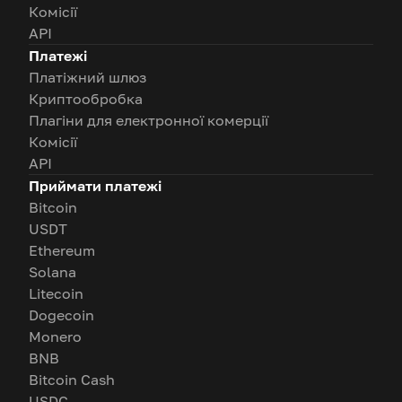
Комісії
API
Платежі
Платіжний шлюз
Криптообробка
Плагіни для електронної комерції
Комісії
API
Приймати платежі
Bitcoin
USDT
Ethereum
Solana
Litecoin
Dogecoin
Monero
BNB
Bitcoin Cash
USDC