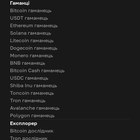
Гаманці
Bitcoin гаманець
USDT гаманець
Ethereum гаманець
Solana гаманець
Litecoin гаманець
Dogecoin гаманець
Monero гаманець
BNB гаманець
Bitcoin Cash гаманець
USDC гаманець
Shiba Inu гаманець
Toncoin гаманець
Tron гаманець
Avalanche гаманець
Polygon гаманець
Експлорер
Bitcoin дослідник
Tron дослідник