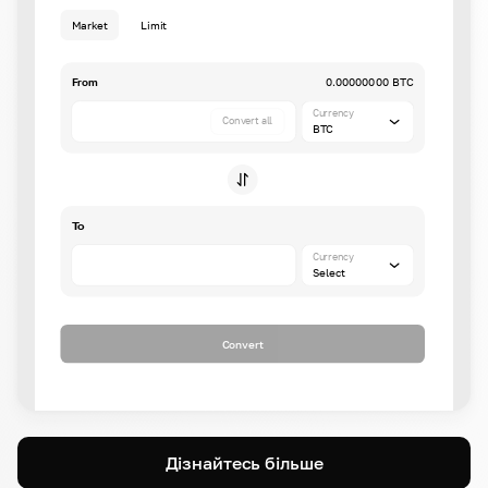
Market
Limit
From
0.00000000 BTC
Currency
Convert all
BTC
To
Currency
Select
Convert
Дізнайтесь більше