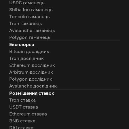
USDC гаманець
Shiba Inu гаманець
Toncoin гаманець
Tron гаманець
Avalanche гаманець
Polygon гаманець
Експлорер
Bitcoin дослідник
Tron дослідник
Ethereum дослідник
Arbitrum дослідник
Polygon дослідник
Avalanche дослідник
Розміщення ставок
Tron ставка
USDT ставка
Ethereum ставка
BNB ставка
DAI ставка