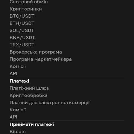
Спотовий обмін
Крипторинки
BTC/USDT
ETH/USDT
SOL/USDT
BNB/USDT
TRX/USDT
Брокерська програма
Програма маркетмейкера
Комісії
API
Платежі
Платіжний шлюз
Криптообробка
Плагіни для електронної комерції
Комісії
API
Приймати платежі
Bitcoin