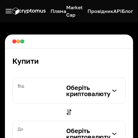
Market
Пляма
Провідник
API
Блог
Cap
Купити
Від
Оберіть
криптовалюту
До
Оберіть
криптовалюту