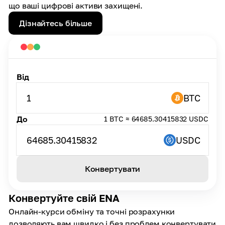
що ваші цифрові активи захищені.
Дізнайтесь більше
Від
1
BTC
До
1 BTC ≈ 64685.30415832 USDC
64685.30415832
USDC
Конвертувати
Конвертуйте свій ENA
Онлайн-курси обміну та точні розрахунки
дозволяють вам швидко і без проблем конвертувати