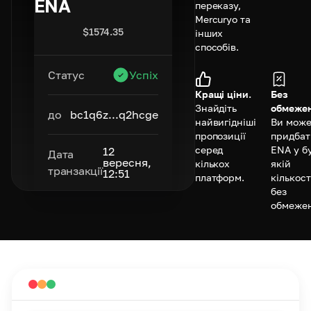
ENA
переказу,
Mercuryo та
$
1574.35
інших
способів.
Статус
Успіх
Кращі ціни.
Без
Знайдіть
обмежен
до
bc1q6z...q2hcge
найвигідніші
Ви може
пропозиції
придбат
серед
ENA у б
12
Дата
вересня,
кількох
якій
транзакції
12:51
платформ.
кількост
без
обмежен