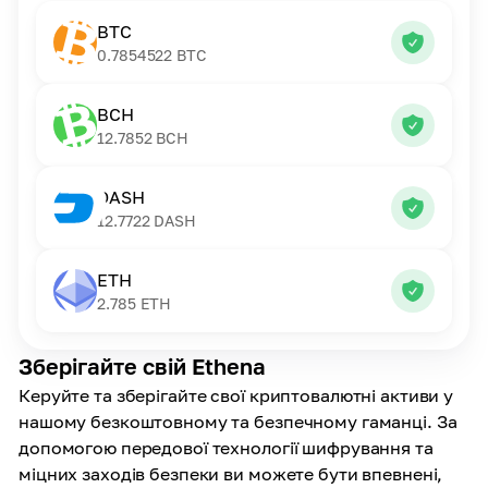
BTC
0.7854522
BTC
BCH
12.7852
BCH
DASH
12.7722
DASH
ETH
2.785
ETH
Зберігайте свій Ethena
Керуйте та зберігайте свої криптовалютні активи у
нашому безкоштовному та безпечному гаманці. За
допомогою передової технології шифрування та
міцних заходів безпеки ви можете бути впевнені,