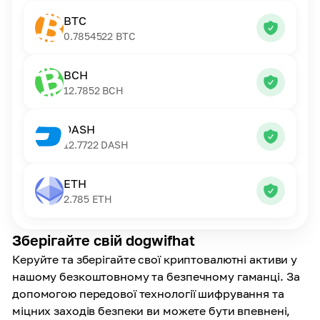
BTC
0.7854522
BTC
BCH
12.7852
BCH
DASH
12.7722
DASH
ETH
2.785
ETH
Зберігайте свій dogwifhat
Керуйте та зберігайте свої криптовалютні активи у
нашому безкоштовному та безпечному гаманці. За
допомогою передової технології шифрування та
міцних заходів безпеки ви можете бути впевнені,