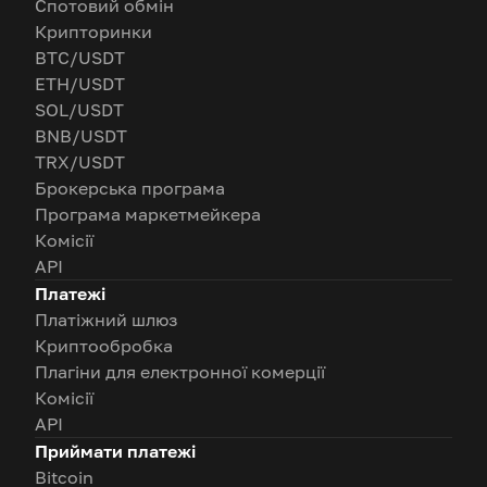
Спотовий обмін
Крипторинки
BTC/USDT
ETH/USDT
SOL/USDT
BNB/USDT
TRX/USDT
Брокерська програма
Програма маркетмейкера
Комісії
API
Платежі
Платіжний шлюз
Криптообробка
Плагіни для електронної комерції
Комісії
API
Приймати платежі
Bitcoin