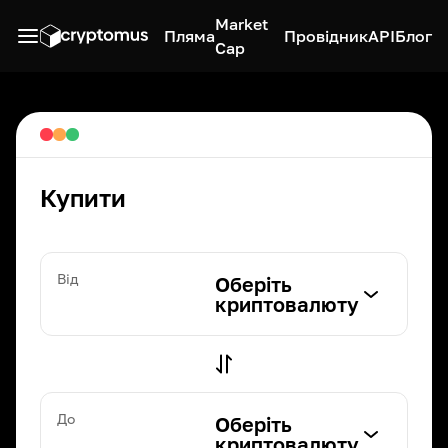
Market
Пляма
Провідник
API
Блог
Cap
Купити
Від
Оберіть
криптовалюту
До
Оберіть
криптовалюту