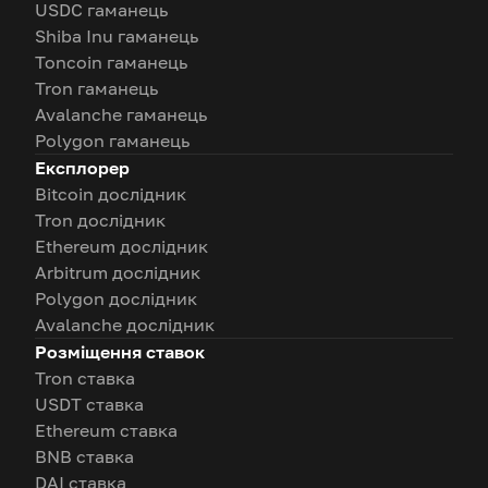
USDC гаманець
Shiba Inu гаманець
Toncoin гаманець
Tron гаманець
Avalanche гаманець
Polygon гаманець
Експлорер
Bitcoin дослідник
Tron дослідник
Ethereum дослідник
Arbitrum дослідник
Polygon дослідник
Avalanche дослідник
Розміщення ставок
Tron ставка
USDT ставка
Ethereum ставка
BNB ставка
DAI ставка