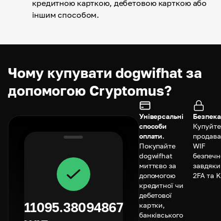
кредитною карткою, дебетовою карткою або
іншим способом.
Чому купувати dogwifhat за
допомогою Cryptomus?
Універсальні
Безпека
способи
Купуйте
оплати.
продава
Покупайте
WIF
dogwifhat
безпечн
миттєво за
завдяки
допомогою
2FA та 
кредитної чи
дебетової
11095.38094867
картки,
банківського