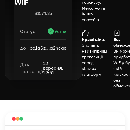
WIF
переказу,
Mercuryo та
$
1574.35
інших
способів.
Статус
Успіх
Кращі ціни.
Без
Знайдіть
обмежен
до
bc1q6z...q2hcge
найвигідніші
Ви мож
пропозиції
придба
серед
WIF у бу
12
Дата
вересня,
кількох
якій
транзакції
12:51
платформ.
кількост
без
обмежен