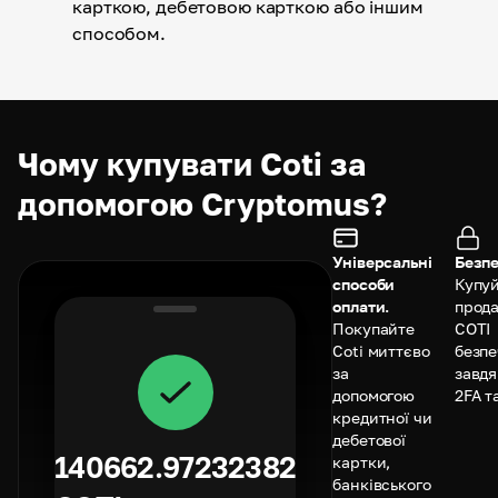
карткою, дебетовою карткою або іншим
способом.
Чому купувати Coti за
допомогою Cryptomus?
Універсальні
Безпе
способи
Купуй
оплати.
прод
Покупайте
COTI
Coti миттєво
безп
за
завд
допомогою
2FA т
кредитної чи
дебетової
140662.97232382
картки,
банківського