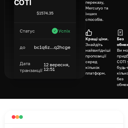
COTI
переказу,
Mercuryo та
$
1574.35
інших
способів.
Статус
Успіх
Кращі ціни.
Без
Знайдіть
обме
до
bc1q6z...q2hcge
найвигідніші
Ви м
пропозиції
прид
серед
COTI 
Дата
12 вересня,
кількох
будь-
12:51
транзакції
платформ.
кільк
без
обме