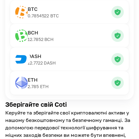
BTC
0.7854522
BTC
BCH
12.7852
BCH
DASH
12.7722
DASH
ETH
2.785
ETH
Зберігайте свій Coti
Керуйте та зберігайте свої криптовалютні активи у
нашому безкоштовному та безпечному гаманці. За
допомогою передової технології шифрування та
міцних заходів безпеки ви можете бути впевнені,