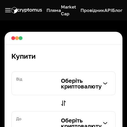
Market
Пляма
Провідник
API
Блог
Cap
Купити
Від
Оберіть
криптовалюту
До
Оберіть
криптовалюту