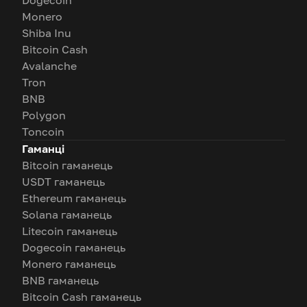
Dogecoin
Monero
Shiba Inu
Bitcoin Cash
Avalanche
Tron
BNB
Polygon
Toncoin
Гаманці
Bitcoin гаманець
USDT гаманець
Ethereum гаманець
Solana гаманець
Litecoin гаманець
Dogecoin гаманець
Monero гаманець
BNB гаманець
Bitcoin Cash гаманець