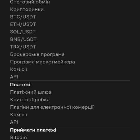
Спотовий обмін
Крипторинки
BTC/USDT
ETH/USDT
SOL/USDT
BNB/USDT
TRX/USDT
Брокерська програма
Програма маркетмейкера
Комісії
API
Платежі
Платіжний шлюз
Криптообробка
Плагіни для електронної комерції
Комісії
API
Приймати платежі
Bitcoin