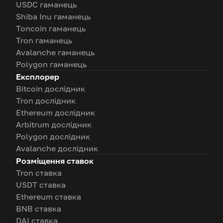
USDC гаманець
Shiba Inu гаманець
Toncoin гаманець
Tron гаманець
Avalanche гаманець
Polygon гаманець
Експлорер
Bitcoin дослідник
Tron дослідник
Ethereum дослідник
Arbitrum дослідник
Polygon дослідник
Avalanche дослідник
Розміщення ставок
Tron ставка
USDT ставка
Ethereum ставка
BNB ставка
DAI ставка