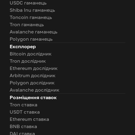
USDC гаманець
Shiba Inu гаманець
Toncoin гаманець
Tron гаманець
Avalanche гаманець
Polygon гаманець
Експлорер
Bitcoin дослідник
Tron дослідник
Ethereum дослідник
Arbitrum дослідник
Polygon дослідник
Avalanche дослідник
Розміщення ставок
Tron ставка
USDT ставка
Ethereum ставка
BNB ставка
DAI ставка