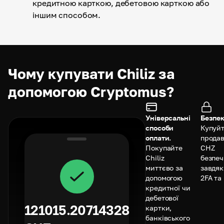
кредитною карткою, дебетовою карткою або
іншим способом.
Чому купувати Chiliz за
допомогою Cryptomus?
Універсальні
Безпек
способи
Купуйт
оплати.
прода
Покупайте
CHZ
Chiliz
безпе
миттєво за
завдя
допомогою
2FA та
кредитної чи
дебетової
121015.20714328
картки,
банківського