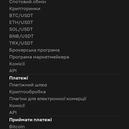
Спотовий обмін
Крипторинки
BTC/USDT
ETH/USDT
SOL/USDT
BNB/USDT
TRX/USDT
Брокерська програма
Програма маркетмейкера
Комісії
API
Платежі
Платіжний шлюз
Криптообробка
Плагіни для електронної комерції
Комісії
API
Приймати платежі
Bitcoin