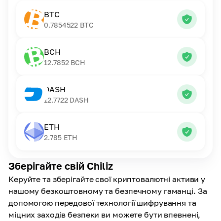
BTC
0.7854522
BTC
BCH
12.7852
BCH
DASH
12.7722
DASH
ETH
2.785
ETH
Зберігайте свій Chiliz
Керуйте та зберігайте свої криптовалютні активи у
нашому безкоштовному та безпечному гаманці. За
допомогою передової технології шифрування та
міцних заходів безпеки ви можете бути впевнені,