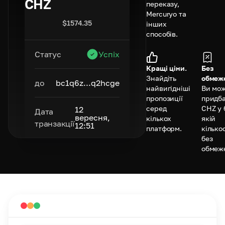
CHZ
переказу,
Mercuryo та
$
1574.35
інших
способів.
Статус
Успіх
Кращі ціни.
Без
Знайдіть
обмеж
до
bc1q6z...q2hcge
найвигідніші
Ви мо
пропозиції
придб
серед
CHZ у 
12
Дата
вересня,
кількох
якій
транзакції
12:51
платформ.
кілько
без
обмеж