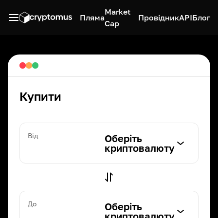
Market
Пляма
Провідник
API
Блог
Cap
Купити
Від
Оберіть
криптовалюту
До
Оберіть
криптовалюту