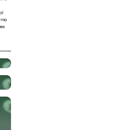
ої
стю
як