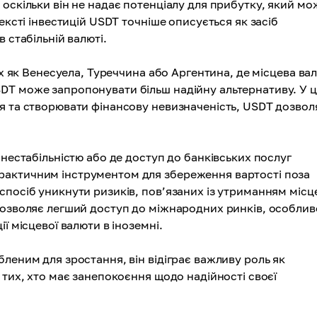
оскільки він не надає потенціалу для прибутку, який мо
ексті інвестицій USDT точніше описується як засіб
 стабільній валюті.
их як Венесуела, Туреччина або Аргентина, де місцева ва
DT може запропонувати більш надійну альтернативу. У 
я та створювати фінансову невизначеність, USDT дозвол
 нестабільністю або де доступ до банківських послуг
рактичним інструментом для збереження вартості поза
спосіб уникнути ризиків, пов’язаних із утриманням місц
дозволяє легший доступ до міжнародних ринків, особлив
ї місцевої валюти в іноземні.
леним для зростання, він відіграє важливу роль як
 тих, хто має занепокоєння щодо надійності своєї