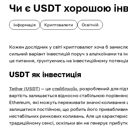
Чи є USDT хорошою ін
Інформація
Криптовалюти
Освітній
Кожен дослідник у світі криптовалют хоча б замисл
сильний варіант інвестицій поруч з альткоїнами та 
це питання, грунтуючись на інвестиційному потенціал
USDT як інвестиція
Tether (USDT)
— це
стейблкоїн
, розроблений для під
вартість залишається відносно стабільною порівняно
Ethereum, які можуть переживати значні коливання 
залишатися постійною, що робить його привабливим в
нестабільних ринкових коливань. Але ця характерис
традиційному сенсі, оскільки він не генерує прибутку