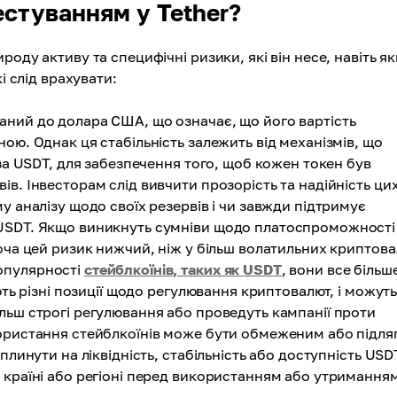
естуванням у Tether?
оду активу та специфічні ризики, які він несе, навіть я
і слід врахувати:
ний до долара США, що означає, що його вартість
ою. Однак ця стабільність залежить від механізмів, що
 за USDT, для забезпечення того, щоб кожен токен був
в. Інвесторам слід вивчити прозорість та надійність ци
у аналізу щодо своїх резервів і чи завжди підтримує
 USDT. Якщо виникнуть сумніви щодо платоспроможності
оча цей ризик нижчий, ніж у більш волатильних криптова
опулярності
стейблкоїнів, таких як USDT
, вони все більш
ють різні позиції щодо регулювання криптовалют, і можут
льш строгі регулювання або проведуть кампанії проти
користання стейблкоїнів може бути обмеженим або підля
плинути на ліквідність, стабільність або доступність USD
 країні або регіоні перед використанням або утримання