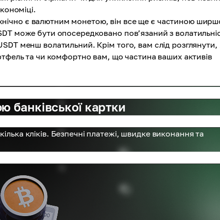
кономіці.
нічно є валютним монетою, він все ще є частиною ширш
SDT може бути опосередковано пов’язаний з волатильні
SDT менш волатильний. Крім того, вам слід розглянути, 
ртфель та чи комфортно вам, що частина ваших активів
ю банківської картки
ілька кліків. Безпечні платежі, швидке виконання та