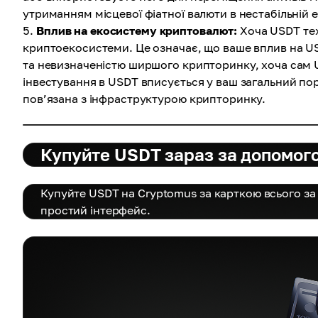
утриманням місцевої фіатної валюти в нестабільній е
Вплив на екосистему криптовалют:
Хоча USDT тех
криптоекосистеми. Це означає, що ваше вплив на U
та невизначеністю ширшого крипторинку, хоча сам U
інвестування в USDT вписується у ваш загальний по
пов’язана з інфраструктурою крипторинку.
Купуйте USDT зараз за допомого
Купуйте USDT на Cryptomus за карткою всього за к
простий інтерфейс.