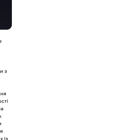
е
и з
ння
ості
на
к
м
ля
х із