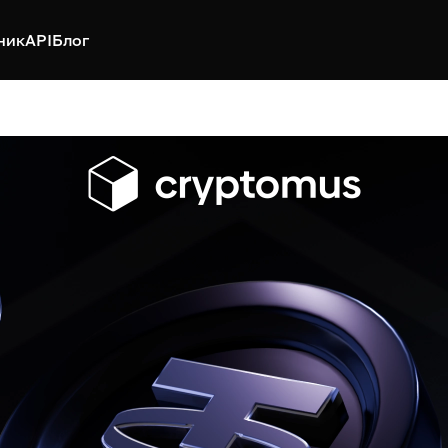
ник
API
Блог