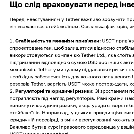
Що слід враховувати перед інв
Перед інвестуванням у Tether важливо зрозуміти прир
він вважається стейблкоїном. Ось кілька факторів, як
Стабільність та механізм прив’язки:
USDT прив’яза
спроектована так, щоб залишатися відносно стабільн
використовуються компанією Tether Ltd., яка стоїть
підтриманий відповідною сумою USD або інших активі
механізмів. Tether у минулому піддавався критичном
необхідну забезпеченість для кожного випущеного
резервів Tether, вартість USDT може постраждати, х
Регуляторні та юридичні ризики:
Зі зростанням п
потрапляють під нагляд регуляторів. Різні країни ма
виникнути юридичні ризики, якщо уряди створять бі
стейблкоїнів. Наприклад, у деяких юрисдикціях ви
юридичній перевірці, а зміни в регулюванні можуть в
Важливо бути в курсі правового середовища у вашій