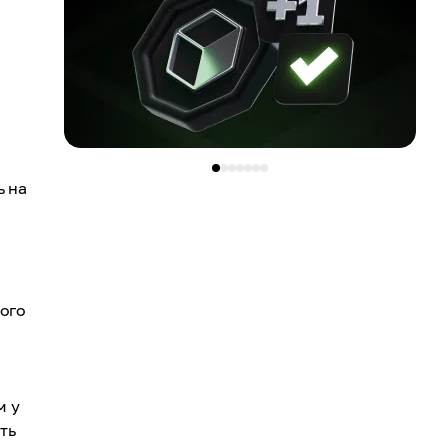
ь на
його
м у
ть