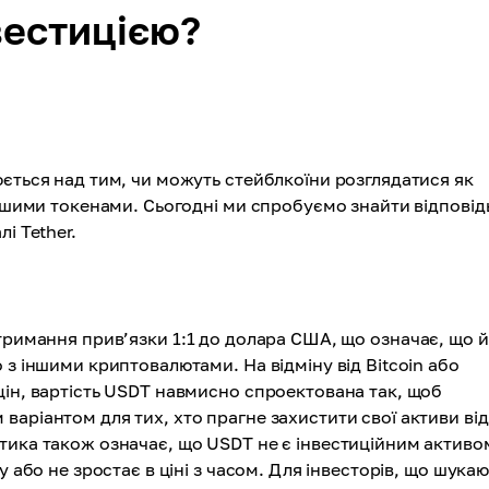
вестицією?
юється над тим, чи можуть стейблкоїни розглядатися як
іншими токенами. Сьогодні ми спробуємо знайти відповід
і Tether.
тримання прив’язки 1:1 до долара США, що означає, що 
 з іншими криптовалютами. На відміну від Bitcoin або
цін, вартість USDT навмисно спроектована так, щоб
аріантом для тих, хто прагне захистити свої активи від
тика також означає, що USDT не є інвестиційним активо
 або не зростає в ціні з часом. Для інвесторів, що шукаю