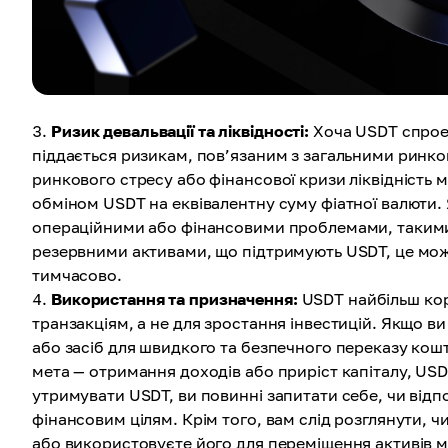
Ризик девальвації та ліквідності:
Хоча USDT спроек
піддається ризикам, пов’язаним з загальними ринко
ринкового стресу або фінансової кризи ліквідність
обміном USDT на еквівалентну суму фіатної валюти. Як
операційними або фінансовими проблемами, такими
резервними активами, що підтримують USDT, це може
тимчасово.
Використання та призначення:
USDT найбільш кор
транзакціям, а не для зростання інвестицій. Якщо в
або засіб для швидкого та безпечного переказу ко
мета — отримання доходів або приріст капіталу, USD
утримувати USDT, ви повинні запитати себе, чи відп
фінансовим цілям. Крім того, вам слід розглянути, 
або використовуєте його для переміщення активів мі