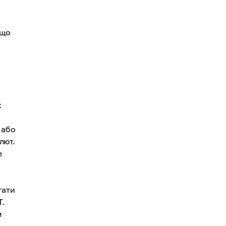
кщо
х
 або
лют.
е
ь
гати
T.
м