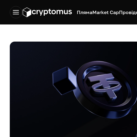
Пляма
Market Cap
Провід