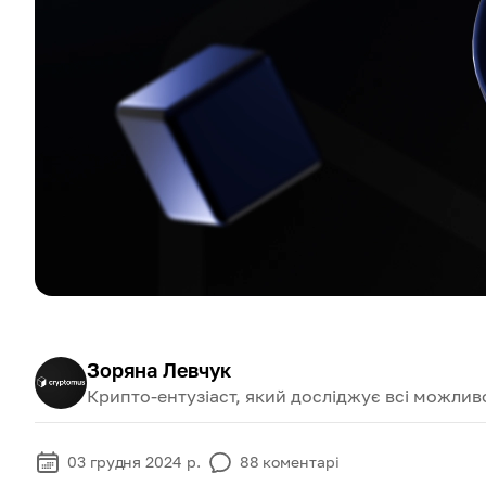
Зоряна Левчук
Крипто-ентузіаст, який досліджує всі можливо
03 грудня 2024 р.
88
коментарі