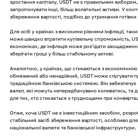
зростання капіталу, USDT не є правильним вибором, 
запропонувати інші, більш волатильні активи. У конт
збереження вартості, подібно до утримання готівки в
Для осіб у країнах з високими рівнями інфляції, так
може швидко втратити купівельну спроможність, US
економіках, де інфляція може роз'їдати заощадженн
зберігати гроші у більш стабільному активі.
Аналогічно, у країнах, що стикаються з економічною
обмежений або ненадійний, USDT може слугувати п
традиційною банківською системою. Він забезпечує 
валют, які можуть непередбачувано коливатись, та 
для тих, хто стикається з труднощами при конвертаці
Отже, хоча USDT не є інвестиційним засобом, розроб
стабільний засіб збереження вартості, особливо для
національної валюти та банківської інфраструктури.