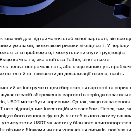
тований для підтримання стабільної вартості, він все щ
вими умовами, включаючи ризики ліквідності. У періоди
 може стати проблемою, і можуть виникнути труднощі з
що компанія, яка стоїть за Tether, зіткнеться з
 як неплатоспроможність, або якщо виникнуть проблем
 потенційно призвести до девальвації токена, навіть
исний як інструмент для збереження вартості та сприя
и шукаєте засіб збереження вартості в періоди волатильн
штів, USDT може бути корисним. Однак, якщо ваша основ
T не є відповідним інвестиційним засобом. Перед тим, я
овідає його основна функція як стабільного активу ваши
чи утримуєте ви USDT як частину більшого криптопортфе
ж різними біржами чи для уникнення ризиків, пов’язани