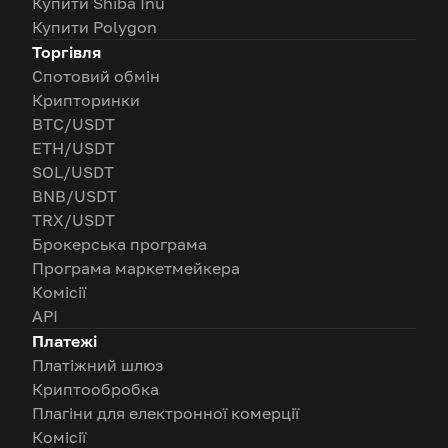
Купити Shiba Inu
Купити Polygon
Торгівля
Спотовий обмін
Крипторинки
BTC/USDT
ETH/USDT
SOL/USDT
BNB/USDT
TRX/USDT
Брокерська програма
Програма маркетмейкера
Комісії
API
Платежі
Платіжний шлюз
Криптообробка
Плагіни для електронної комерції
Комісії