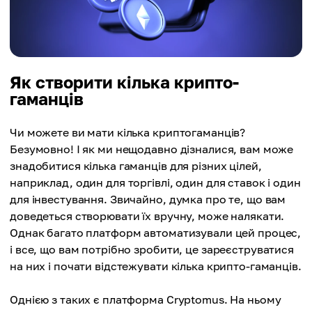
безпеки, як-от 2FA або резервні копії, що додає
упущено, можливої втрати коштів уникнути вже
додатковий рівень захисту. А розподіляючи
неможливо.
криптовалюту між декількома гаманцями з
різними рівнями безпеки, ви зменшуєте ризик
Можливість шахрайства:
втрати всіх своїх коштів у разі злому одного з
Як створити кілька крипто-
Якщо хтось шляхом злому отримує той самий
гаманців.
гаманців
рівень доступу до сервісу, де кілька токенів
живуть на одній криптоадресі, то він зможе
Чи можете ви мати кілька криптогаманців?
вкрасти всі монети. Але якщо монети
Безумовно! І як ми нещодавно дізналися, вам може
зберігаються за різними адресами та в різних
знадобитися кілька гаманців для різних цілей,
блокчейнах, і вони мають різні приватні ключі, то
наприклад, один для торгівлі, один для ставок і один
злом доступу до однієї монети не дає хакеру
для інвестування. Звичайно, думка про те, що вам
доступу до інших монет.
доведеться створювати їх вручну, може налякати.
Однак багато платформ автоматизували цей процес,
і все, що вам потрібно зробити, це зареєструватися
на них і почати відстежувати кілька крипто-гаманців.
Однією з таких є платформа Cryptomus. На ньому