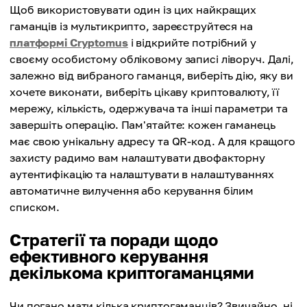
Щоб використовувати один із цих найкращих
гаманців із мультикрипто, зареєструйтеся на
платформі Cryptomus
і відкрийте потрібний у
своєму особистому обліковому записі ліворуч. Далі,
залежно від вибраного гаманця, виберіть дію, яку ви
хочете виконати, виберіть цікаву криптовалюту, її
мережу, кількість, одержувача та інші параметри та
завершіть операцію. Пам'ятайте: кожен гаманець
має свою унікальну адресу та QR-код. А для кращого
захисту радимо вам налаштувати двофакторну
аутентифікацію та налаштувати в налаштуваннях
автоматичне вилучення або керування білим
списком.
Стратегії та поради щодо
ефективного керування
декількома криптогаманцями
Чи погано мати кілька криптогаманців? Звичайно, ні.