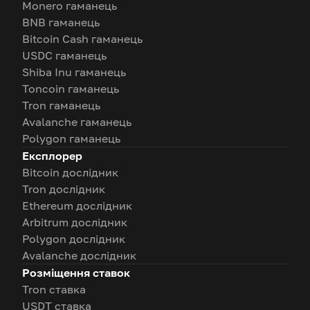
Monero гаманець
BNB гаманець
Bitcoin Cash гаманець
USDC гаманець
Shiba Inu гаманець
Toncoin гаманець
Tron гаманець
Avalanche гаманець
Polygon гаманець
Експлорер
Bitcoin дослідник
Tron дослідник
Ethereum дослідник
Arbitrum дослідник
Polygon дослідник
Avalanche дослідник
Розміщення ставок
Tron ставка
USDT ставка