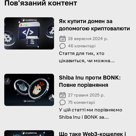
Пов'язаний контент
Як купити домен за
допомогою криптовалюти
18 вересня 2024 р.
46
коментарі
Стаття для тих, хто
цікавиться, чи можна
придбати домен за
допомогою криптовалюти та
Shiba Inu проти BONK:
як це зробити
Повне порівняння
27 травня 2025 р.
75
коментарі
У цій статті ми порівняємо
Shiba Inu і BONK за
блокчейном, швидкістю та
корисністю.
Що таке Web3-кошелек і