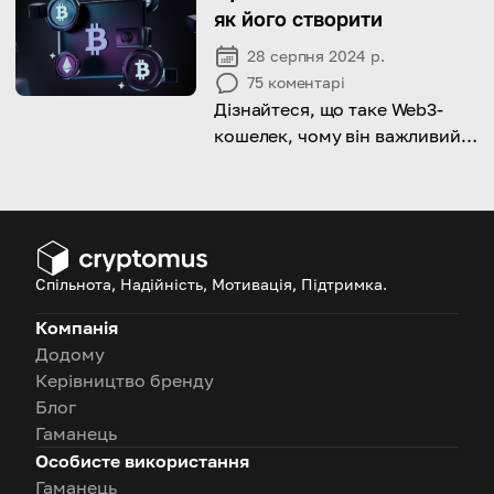
як його створити
28 серпня 2024 р.
75
коментарі
Дізнайтеся, що таке Web3-
кошелек, чому він важливий
для взаємодії з
децентралізованими
додатками та як створити
його всього за кілька простих
кроків.
Спільнота, Надійність, Мотивація, Підтримка.
Компанія
Додому
Керівництво бренду
Блог
Гаманець
Особисте використання
Гаманець