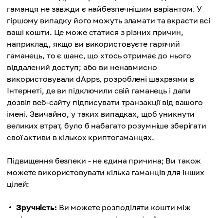
гаманця не завжди є найбезпечнішим варіантом. У
гіршому випадку його можуть зламати та вкрасти всі
ваші кошти. Це може статися з різних причин,
наприклад, якщо ви використовуєте гарячий
гаманець, то є шанс, що хтось отримає до нього
віддалений доступ; або ви ненавмисно
використовували dApps, розроблені шахраями в
Інтернеті, де ви підключили свій гаманець і дали
дозвіл веб-сайту підписувати транзакції від вашого
імені. Звичайно, у таких випадках, щоб уникнути
великих втрат, було б набагато розумніше зберігати
свої активи в кількох криптогаманцях.
Підвищення безпеки - не єдина причина; Ви також
можете використовувати кілька гаманців для інших
цілей:
Зручність:
Ви можете розподіляти кошти між