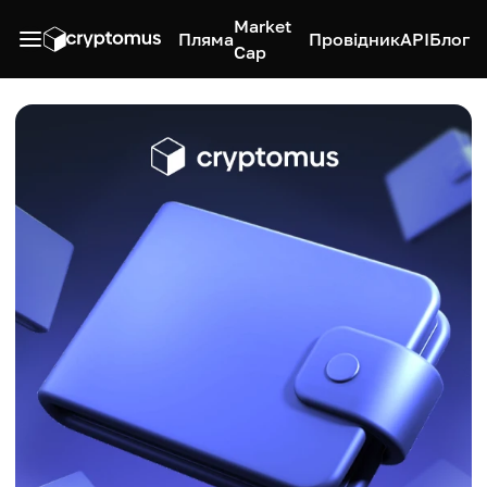
Market
Пляма
Провідник
API
Блог
Cap