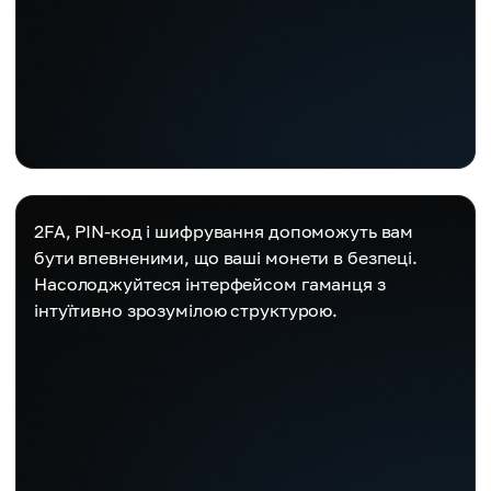
2FA, PIN-код і шифрування допоможуть вам
бути впевненими, що ваші монети в безпеці.
Насолоджуйтеся інтерфейсом гаманця з
інтуїтивно зрозумілою структурою.