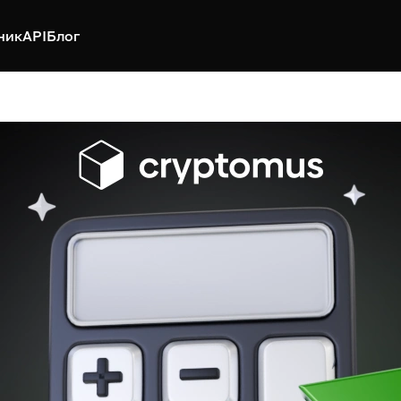
ник
API
Блог