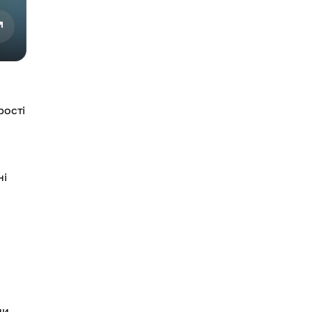
рості
ні
ни.