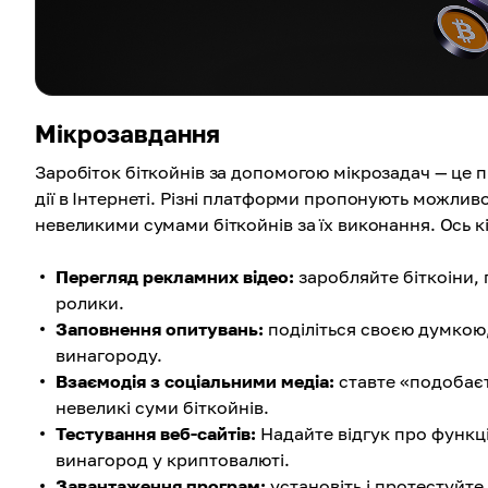
Мікрозавдання
Заробіток біткойнів за допомогою мікрозадач — це
дії в Інтернеті. Різні платформи пропонують можлив
невеликими сумами біткойнів за їх виконання. Ось к
Перегляд рекламних відео:
заробляйте біткоіни,
ролики.
Заповнення опитувань:
поділіться своєю думкою
винагороду.
Взаємодія з соціальними медіа:
ставте «подобаєт
невеликі суми біткойнів.
Тестування веб-сайтів:
Надайте відгук про функці
винагород у криптовалюті.
Завантаження програм:
установіть і протестуйте