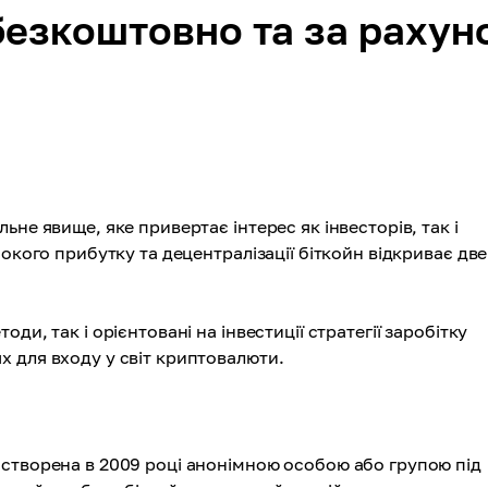
 безкоштовно та за рахун
не явище, яке привертає інтерес як інвесторів, так і
окого прибутку та децентралізації біткойн відкриває две
и, так і орієнтовані на інвестиції стратегії заробітку
 для входу у світ криптовалюти.
 створена в 2009 році анонімною особою або групою під