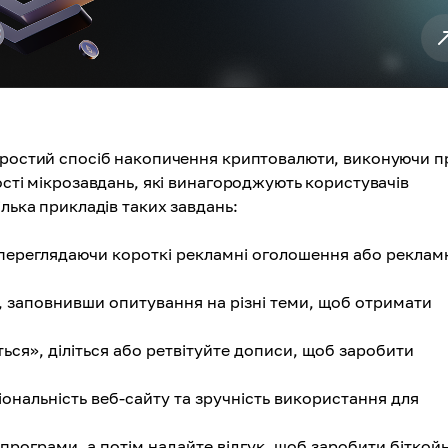
 простий спосіб накопичення криптовалюти, виконуючи п
ості мікрозавдань, які винагороджують користувачів
ілька прикладів таких завдань:
 переглядаючи короткі рекламні оголошення або реклам
, заповнивши опитування на різні теми, щоб отримати
ься», діліться або ретвітуйте дописи, щоб заробити
ональність веб-сайту та зручність використання для
 програми, а потім надайте відгук, щоб заробити біткой