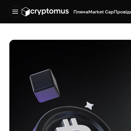
Пляма
Market Cap
Провід