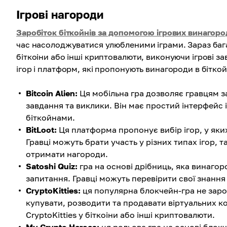
Ігрові нагороди
Заробіток біткойнів за допомогою ігрових винагоро
час насолоджуватися улюбленими іграми. Зараз баг
біткоіни або інші криптовалюти, виконуючи ігрові з
ігор і платформ, які пропонують винагороди в біткой
Bitcoin Alien:
Ця мобільна гра дозволяє гравцям за
завдання та виклики. Він має простий інтерфейс і
біткойнами.
BitLoot:
Ця платформа пропонує вибір ігор, у яких
Гравці можуть брати участь у різних типах ігор, 
отримати нагороди.
Satoshi Quiz:
гра на основі дрібниць, яка винагор
запитання. Гравці можуть перевірити свої знання
CryptoKitties:
ця популярна блокчейн-гра не заро
купувати, розводити та продавати віртуальних ко
CryptoKitties у біткоіни або інші криптовалюти.