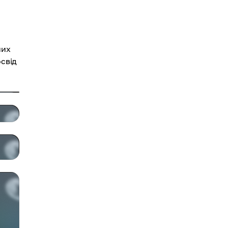
них
свід