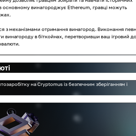
чейну дозволяє гравцям збирати та навчати історичних
 в основному винагороджує Ethereum, гравці можуть
ржах.
теся з механізмами отримання винагород. Виконання пев
и винагороду в біткойнах, перетворивши ваш ігровий до
овалюти.
юті
птозаробітку на Cryptomus із безпечним зберіганням і