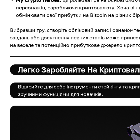
My Crypto Heroes:
ця рольова гра на основі блок
персонажів, заробляючи криптовалюту. Хоча він
обмінювати свої прибутки на Bitcoin на різних бі
Вибравши гру, створіть обліковий запис і ознайом
завдань або досягнення певних етапів може принест
на веселе та потенційно прибуткове джерело крипт
Легко Заробляйте На Криптовал
Відкрийте для себе інструменти стейкінгу та кри
зручними функціями для новачків.