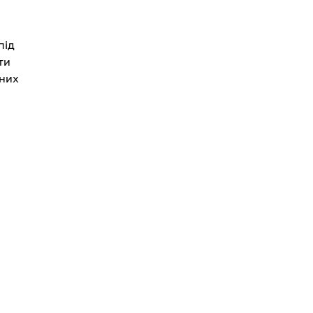
під
ти
рних