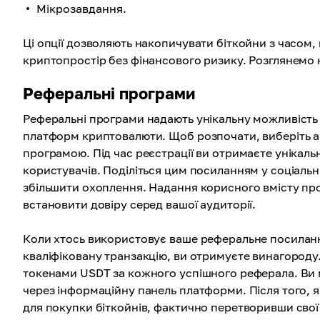
Мікрозавдання.
Ці опції дозволяють накопичувати біткойни з часом, щ
криптопростір без фінансового ризику. Розглянемо 
Реферальні програми
Реферальні програми надають унікальну можливість
платформ криптовалюти. Щоб розпочати, виберіть 
програмою. Під час реєстрації ви отримаєте унікал
користувачів. Поділіться цим посиланням у соціаль
збільшити охоплення. Надання корисного вмісту пр
встановити довіру серед вашої аудиторії.
Коли хтось використовує ваше реферальне посиланн
кваліфіковану транзакцію, ви отримуєте винагороду
токенами USDT за кожного успішного реферала. Ви 
через інформаційну панель платформи. Після того, я
для покупки біткойнів, фактично перетворивши свої