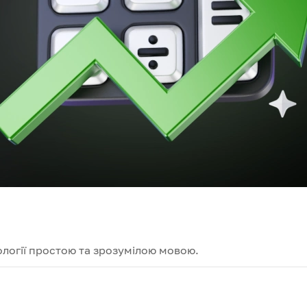
логії простою та зрозумілою мовою.