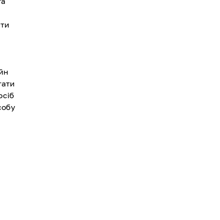
та
ати
ойн
тати
осіб
собу