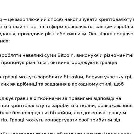
д
— це захоплюючий спосіб накопичувати криптовалюту 
ато онлайн-ігор і платформ дозволяють гравцям заробля
авдання, проходячи рівні або виклики. Ось кілька популя
нах:
робляти невеликі суми Bitcoin, виконуючи різноманітні
 пропонує різні місії, які винагороджують гравців
 гравці можуть заробляти біткоіни, беручи участь у грі.
таких як дрібниці та завдання в аркадному стилі, щоб
оджує гравців біткойнами за правильні відповіді на
 про криптовалюту та заробити біткоіни, розважаючись.
бляє безпосередньо біткойни, але дозволяє гравцям
тів. Гравці можуть конвертувати свої прибутки від