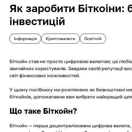
Як заробити Біткоіни:
інвестицій
Інформація
Криптовалюти
Освітній
Біткойн став не просто цифровою валютою; це глобаль
звичайних користувачів. Завдяки своїй репутації вис
світ фінансових можливостей.
У цьому посібнику ми розглянемо як безкоштовні метод
біткойнів, допомагаючи вам вибрати найкращий шлях
Що таке Біткойн?
Біткойн — перша децентралізована цифрова валюта,