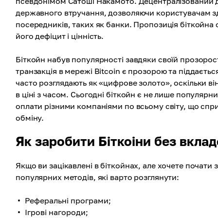
псевдонімом Сатоші Накамото. Децентралізований д
державного втручання, дозволяючи користувачам зд
посередників, таких як банки. Пропозиція біткойна
його дефіцит і цінність.
Біткойн набув популярності завдяки своїй прозорост
транзакція в мережі Bitcoin є прозорою та піддається
часто розглядають як «цифрове золото», оскільки ві
в ціні з часом. Сьогодні біткойн є не лише популяр
оплати різними компаніями по всьому світу, що спр
обміну.
Як заробити Біткоіни без вкла
Якщо ви зацікавлені в біткойнах, але хочете почати 
популярних методів, які варто розглянути:
Реферальні програми;
Ігрові нагороди;