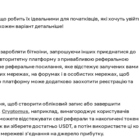
о робить їх ідеальними для початківців, які хочуть увійт
кожен варіант детальніше!
 заробляти біткоіни, запрошуючи інших приєднатися до
авторитетну платформу з привабливою реферальною
ьне реферальне посилання, яке відстежує залучених вами
них мережах, на форумах і в особистих мережах, щоб
о платформу може додатково заохотити реєстрацію та
я, щоб створити обліковий запис або завершити
.
Cryptomus
, наприклад, винагороджує користувачів
можете відстежувати свої реферали та накопичені токен
к ви зіберете достатньо USDT, а потім використаєте ці к
 мережеві з’єднання на джерело прибутку.