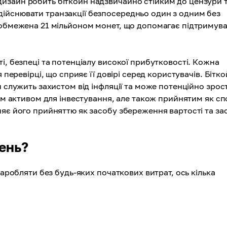
изайн робить біткойн надзвичайно стійким до цензури 
ійснювати транзакції безпосередньо один з одним без
 обмежена 21 мільйоном монет, що допомагає підтримув
і, безпеці та потенціалу високої прибутковості. Кожна
 перевірці, що сприяє її довірі серед користувачів. Бітк
н служить захистом від інфляції та може потенційно зрос
ним активом для інвестування, але також прийнятим як сп
ияє його прийняттю як засобу збереження вартості та за
день?
заробляти без будь-яких початкових витрат, ось кілька