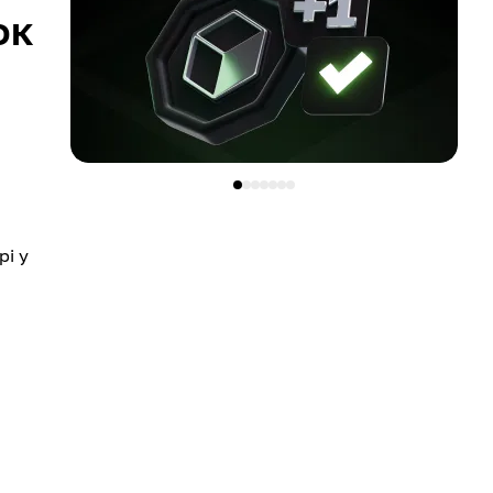
ок
рі у