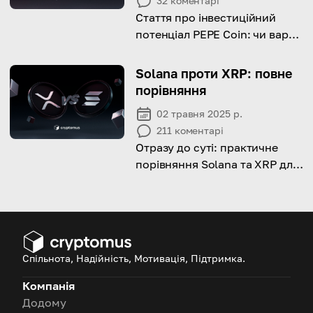
32
коментарі
Стаття про інвестиційний
потенціал PEPE Coin: чи варто
вкладати гроші, яка його
історія цін та які ризики він
Solana проти XRP: повне
несе.
порівняння
02 травня 2025 р.
211
коментарі
Отразу до суті: практичне
порівняння Solana та XRP для
інвесторів.
Спільнота, Надійність, Мотивація, Підтримка.
Компанія
Додому