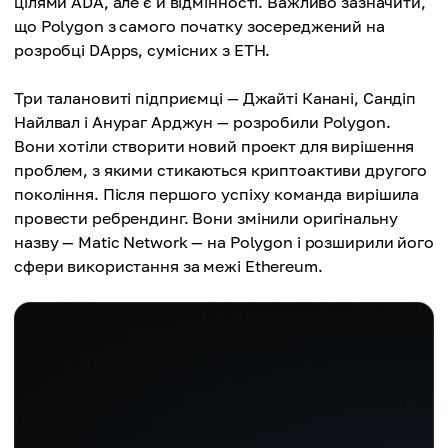
цілями ADA, але є й відмінності. Важливо зазначити,
що Polygon з самого початку зосереджений на
розробці DApps, сумісних з ETH.
Три талановиті підприємці — Джайті Канані, Сандіп
Найлвал і Анураг Арджун — розробили Polygon.
Вони хотіли створити новий проект для вирішення
проблем, з якими стикаються криптоактиви другого
покоління. Після першого успіху команда вирішила
провести ребрендинг. Вони змінили оригінальну
назву — Matic Network — на Polygon і розширили його
сфери використання за межі Ethereum.