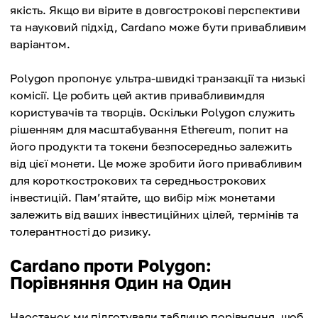
якість. Якщо ви вірите в довгострокові перспективи
та науковий підхід, Cardano може бути привабливим
варіантом.
Polygon пропонує ультра-швидкі транзакції та низькі
комісії. Це робить цей актив привабливимдля
користувачів та творців. Оскільки Polygon служить
рішенням для масштабування Ethereum, попит на
його продукти та токени безпосередньо залежить
від цієї монети. Це може зробити його привабливим
для короткострокових та середньострокових
інвестицій. Пам’ятайте, що вибір між монетами
залежить від ваших інвестиційних цілей, термінів та
толерантності до ризику.
Cardano проти Polygon:
Порівняння Один на Один
Наостанок ми підготували таблицю порівняння, щоб