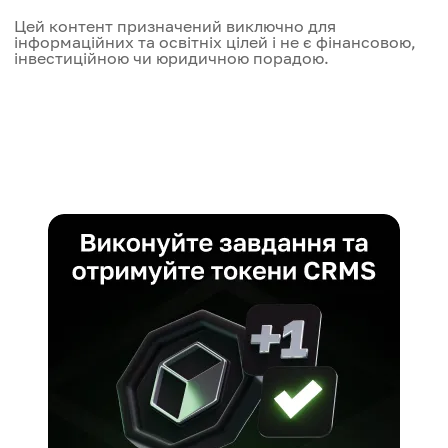
спроможності
Цей контент призначений виключно для
інформаційних та освітніх цілей і не є фінансовою,
Швидкість
інвестиційною чи юридичною порадою.
250 TPS
Ціна
Нижча ціна
Масштабованість
Потенціал для масивної масштабованості з
Швидкість
Hydra
До 7 000 TPS
Масштабованість
Високосмасштабований як Layer 2