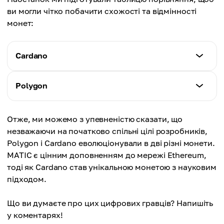
ви могли чітко побачити схожості та відмінності
монет:
Cardano
Випуск
Polygon
Максимальна пропозиція 45 мільярдів ADA
Випуск
Отже, ми можемо з упевненістю сказати, що
Механізм
Без максимальної емісії
незважаючи на початково спільні цілі розробників,
Консенсус Proof-of-Stake (PoS) (Ouroboros)
Polygon і Cardano еволюціонували в дві різні монети.
Механізм
MATIC є цінним доповненням до мережі Ethereum,
Мета
Консенсус Proof-of-Stake (PoS) та Plasma Layer 2
тоді як Cardano став унікальною монетою з науковим
Створити сталу, безпечну та масштабовану
рішення
підходом.
блокчейн-платформу з науковим підходом
Мета
Що ви думаєте про цих цифрових гравців? Напишіть
Ціна
Рішення для масштабування ETH для зменшення
у коментарях!
Помірна ціна
витрат на транзакції та збільшення пропускної