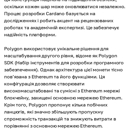
оскільки кожен шар може оновлюватися незалежно.
Процес розробки Cardano базується на
дослідженнях і робить акцент на рецензованих
роботах та академічній експертизі. Це забезпечує
надійність платформи.
Polygon використовує унікальне рішення для
масштабування другого рівня, відоме як Polygon
SDK (Набір інструментів для розробки програмного
забезпечення). Однак архітектура цієї монети тісно
пов’язана з Ethereum та його функціями. Ця
конфігурація дозволяє створювати
високомасштабовані та сумісні з Ethereum мережі
блокчейну, захищені основною мережею Ethereum.
Крім того, Polygon пропонує кілька побічних
ланцюгів, які значно збільшують пропускну
спроможність транзакцій та знижують витрати в
порівнянні з основною мережею Ethereum.