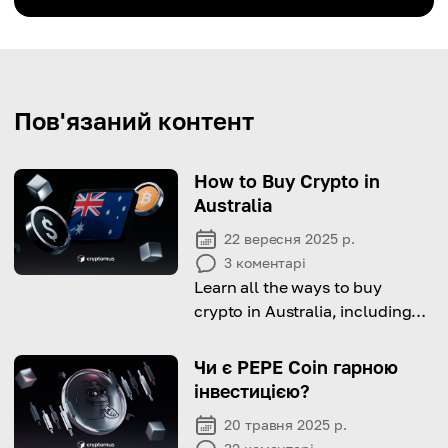
Пов'язаний контент
How to Buy Crypto in
Australia
22 вересня 2025 р.
3
коментарі
Learn all the ways to buy
crypto in Australia, including
the leal side, available options
and a step-by-step guide to do
Чи є PEPE Coin гарною
it.
інвестицією?
20 травня 2025 р.