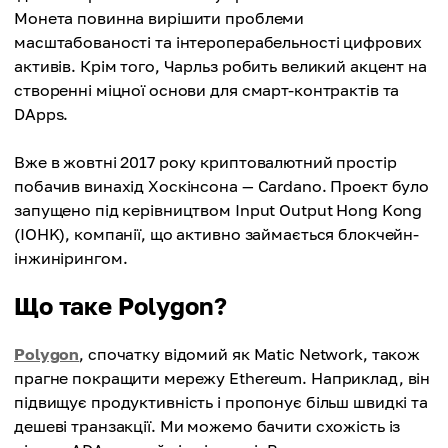
Монета повинна вирішити проблеми
масштабованості та інтероперабельності цифрових
активів. Крім того, Чарльз робить великий акцент на
створенні міцної основи для смарт-контрактів та
DApps.
Вже в жовтні 2017 року криптовалютний простір
побачив винахід Хоскінсона — Cardano. Проект було
запущено під керівництвом Input Output Hong Kong
(IOHK), компанії, що активно займається блокчейн-
інжинірингом.
Що таке Polygon?
Polygon
, спочатку відомий як Matic Network, також
прагне покращити мережу Ethereum. Наприклад, він
підвищує продуктивність і пропонує більш швидкі та
дешеві транзакції. Ми можемо бачити схожість із