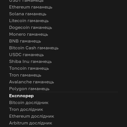
USDT гаманець
Ethereum гаманець
Solana гаманець
Litecoin гаманець
Dogecoin гаманець
Monero гаманець
BNB гаманець
Bitcoin Cash гаманець
USDC гаманець
Shiba Inu гаманець
Toncoin гаманець
Tron гаманець
Avalanche гаманець
Polygon гаманець
Експлорер
Bitcoin дослідник
Tron дослідник
Ethereum дослідник
Arbitrum дослідник