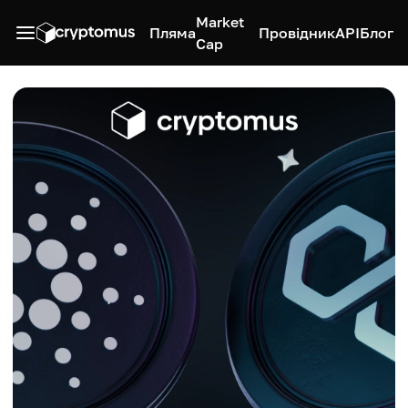
Market
Пляма
Провідник
API
Блог
Cap