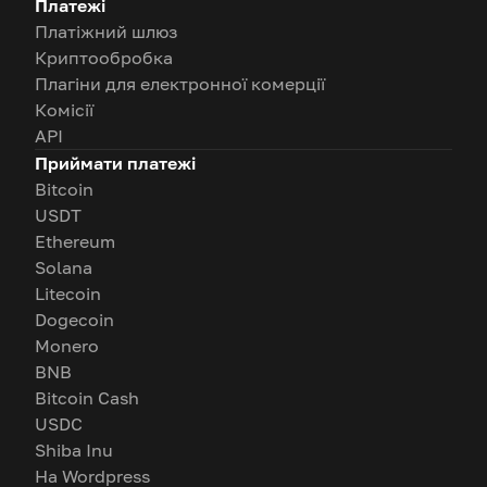
Платежі
Платіжний шлюз
Криптообробка
Плагіни для електронної комерції
Комісії
API
Приймати платежі
Bitcoin
USDT
Ethereum
Solana
Litecoin
Dogecoin
Monero
BNB
Bitcoin Cash
USDC
Shiba Inu
На Wordpress