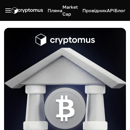
Market
Пляма
Провідник
API
Блог
Cap