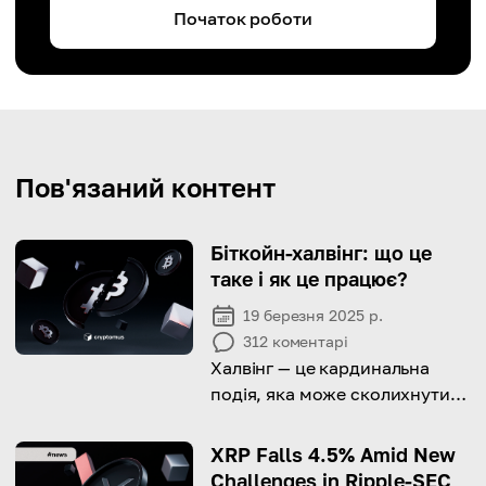
Початок роботи
Пов'язаний контент
Біткойн-халвінг: що це
таке і як це працює?
19 березня 2025 р.
312
коментарі
Халвінг — це кардинальна
подія, яка може сколихнути
криптовалютний ринок. Чому
це має значення і коли
XRP Falls 4.5% Amid New
наступне?
Challenges in Ripple-SEC