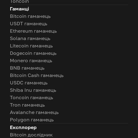
Toncoin
Гаманці
Bitcoin гаманець
USDT гаманець
Ethereum гаманець
Solana гаманець
Litecoin гаманець
Dogecoin гаманець
Monero гаманець
BNB гаманець
Bitcoin Cash гаманець
USDC гаманець
Shiba Inu гаманець
Toncoin гаманець
Tron гаманець
Avalanche гаманець
Polygon гаманець
Експлорер
Bitcoin дослідник