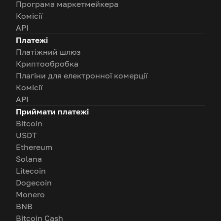
Програма маркетмейкера
Комісії
API
Платежі
Платіжний шлюз
Криптообробка
Плагіни для електронної комерції
Комісії
API
Приймати платежі
Bitcoin
USDT
Ethereum
Solana
Litecoin
Dogecoin
Monero
BNB
Bitcoin Cash