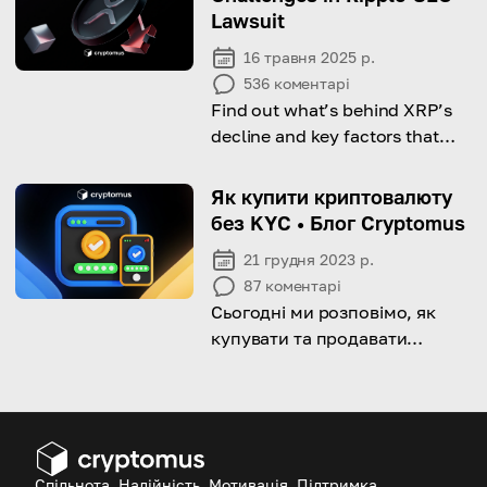
Lawsuit
16 травня 2025 р.
536
коментарі
Find out what’s behind XRP’s
decline and key factors that
could shape its next move.
Як купити криптовалюту
без KYC • Блог Cryptomus
21 грудня 2023 р.
87
коментарі
Сьогодні ми розповімо, як
купувати та продавати
криптовалюту без перевірки
«Знай свого клієнта» (KYC)
Спільнота, Надійність, Мотивація, Підтримка.