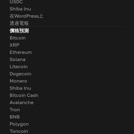
USDC
Shiba Inu
在WordPress上
透過電報
價格預測
Bitcoin
XRP
Ethereum
Solana
Litecoin
Dogecoin
Monero
Shiba Inu
Bitcoin Cash
Avalanche
Tron
BNB
Polygon
Toncoin