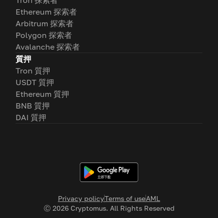
Tron 探索者
Ethereum 探索者
Arbitrum 探索者
Polygon 探索者
Avalanche 探索者
質押
Tron 質押
USDT 質押
Ethereum 質押
BNB 質押
DAI 質押
Privacy policy
Terms of use
AML
Ⓒ
2026
Cryptomus. All Rights Reserved