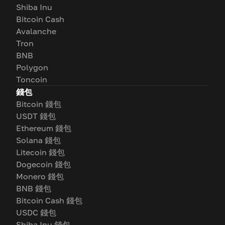
Shiba Inu
Bitcoin Cash
Avalanche
Tron
BNB
Polygon
Toncoin
錢包
Bitcoin 錢包
USDT 錢包
Ethereum 錢包
Solana 錢包
Litecoin 錢包
Dogecoin 錢包
Monero 錢包
BNB 錢包
Bitcoin Cash 錢包
USDC 錢包
Shiba Inu 錢包