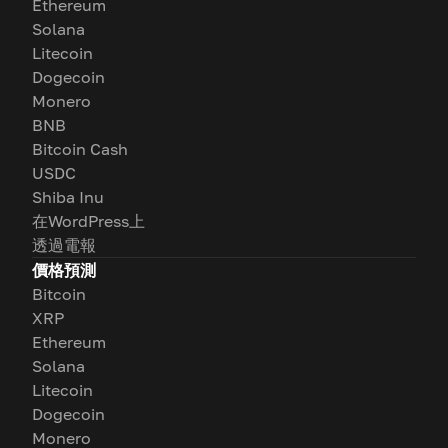
Ethereum
Solana
Litecoin
Dogecoin
Monero
BNB
Bitcoin Cash
USDC
Shiba Inu
在WordPress上
透過電報
價格預測
Bitcoin
XRP
Ethereum
Solana
Litecoin
Dogecoin
Monero