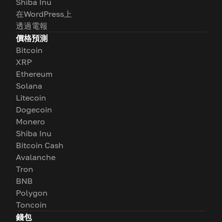
Shiba Inu
在WordPress上
透過電報
價格預測
Bitcoin
XRP
Ethereum
Solana
Litecoin
Dogecoin
Monero
Shiba Inu
Bitcoin Cash
Avalanche
Tron
BNB
Polygon
Toncoin
錢包