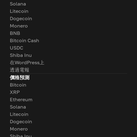
Solana
Litecoin
Dogecoin
Monero
BNB
Bitcoin Cash
USDC
Shiba Inu
在WordPress上
透過電報
價格預測
Bitcoin
XRP
Ethereum
Solana
Litecoin
Dogecoin
Monero
Shiba Inu