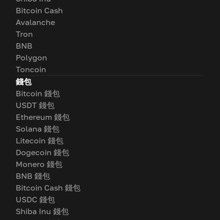
Bitcoin Cash
Avalanche
Tron
BNB
Polygon
Toncoin
錢包
Bitcoin 錢包
USDT 錢包
Ethereum 錢包
Solana 錢包
Litecoin 錢包
Dogecoin 錢包
Monero 錢包
BNB 錢包
Bitcoin Cash 錢包
USDC 錢包
Shiba Inu 錢包