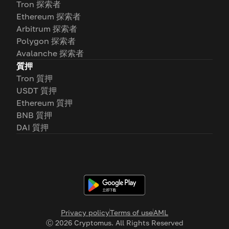
Tron 探索者
Ethereum 探索者
Arbitrum 探索者
Polygon 探索者
Avalanche 探索者
質押
Tron 質押
USDT 質押
Ethereum 質押
BNB 質押
DAI 質押
Privacy policy
Terms of use
AML
Ⓒ
2026
Cryptomus. All Rights Reserved