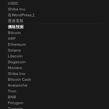
USDC
Shiba Inu
在WordPress上
透過電報
價格預測
Bitcoin
XRP
Ethereum
Solana
Litecoin
Dogecoin
Monero
Shiba Inu
Bitcoin Cash
Avalanche
Tron
BNB
Polygon
Toncoin