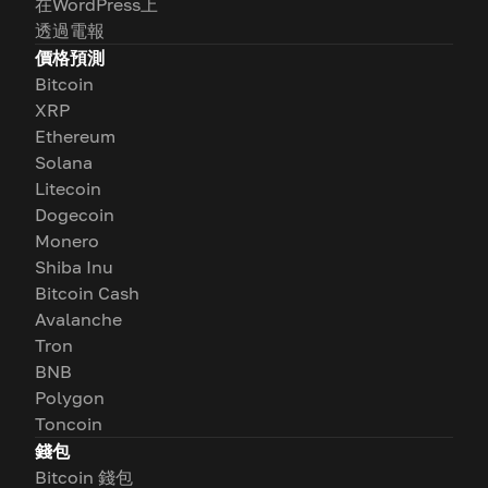
在WordPress上
透過電報
價格預測
Bitcoin
XRP
Ethereum
Solana
Litecoin
Dogecoin
Monero
Shiba Inu
Bitcoin Cash
Avalanche
Tron
BNB
Polygon
Toncoin
錢包
Bitcoin 錢包