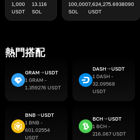
1,000
13.116
100,000
7,624,275.6938090
USDT
SOL
SOL
USDT
熱門搭配
DASH
USDT
GRAM
USDT
1 DASH -
1 GRAM -
32.09568
1.359276 USDT
USDT
BNB
USDT
BCH
USDT
1 BNB -
1 BCH -
601.02554
216.067 USDT
USDT