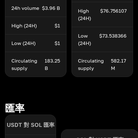
24h volume
$3.96 B
High
$76.756107
(24H)
High (24H)
$1
Low
$73.538366
Low (24H)
$1
(24H)
Circulating
183.25
Circulating
582.17
supply
B
supply
M
匯率
USDT 對 SOL 匯率