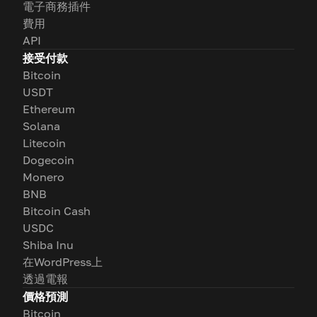
電子商務插件
費用
API
接受付款
Bitcoin
USDT
Ethereum
Solana
Litecoin
Dogecoin
Monero
BNB
Bitcoin Cash
USDC
Shiba Inu
在WordPress上
透過電報
價格預測
Bitcoin