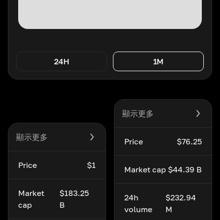
24H
1M
顯示更多
顯示更多
Price
$76.25
Price
$1
Market cap
$44.39 B
Market
$183.25
24h
$232.94
cap
B
volume
M