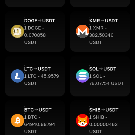
DOGE
USDT
XMR
USDT
1 DOGE -
1 XMR -
0.070858
382.50346
USDT
USDT
LTC
USDT
SOL
USDT
1 LTC - 45.9579
1 SOL -
USDT
76.07754 USDT
BTC
USDT
SHIB
USDT
1 BTC -
1 SHIB -
64940.88794
0.00000462
USDT
USDT