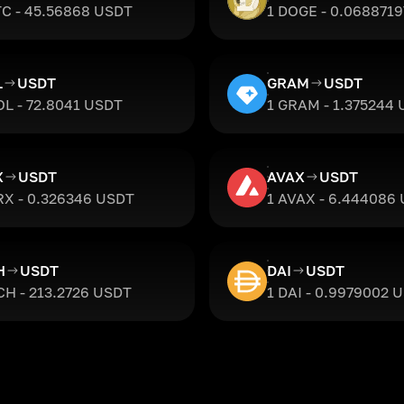
TC - 45.56868 USDT
1 DOGE - 0.068871
L
USDT
GRAM
USDT
OL - 72.8041 USDT
1 GRAM - 1.375244
X
USDT
AVAX
USDT
RX - 0.326346 USDT
1 AVAX - 6.444086
H
USDT
DAI
USDT
CH - 213.2726 USDT
1 DAI - 0.9979002 