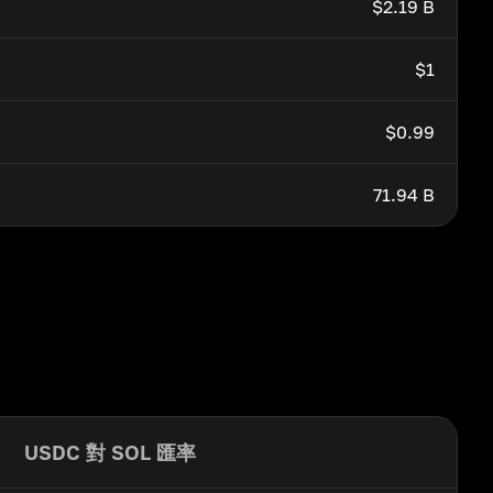
$2.19 B
$1
$0.99
71.94 B
USDC 對 SOL 匯率