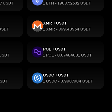
97 USDT
1 ETH - 1903.52532 USDT
XMR
USDT
 USDT
1 XMR - 369.48954 USDT
POL
USDT
 USDT
1 POL - 0.07484001 USDT
USDC
USDT
USDT
1 USDC - 0.9987984 USDT