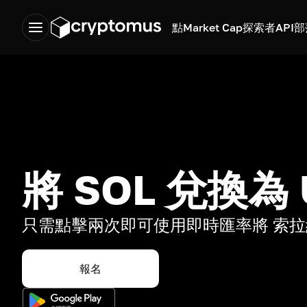
點
Market Cap
探索者
API
部
將 SOL 兌換為 
只需點擊兩次即可使用即時匯率將 索拉納
報名