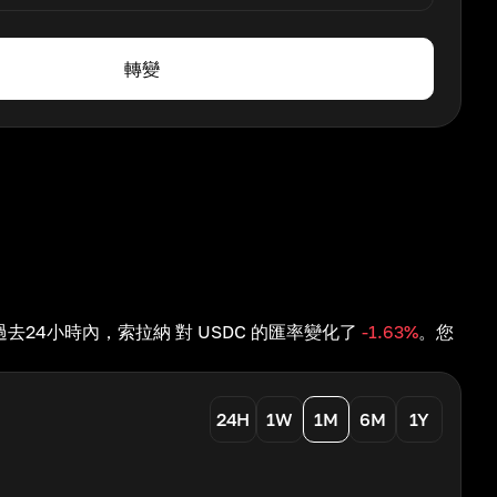
轉變
SOL。在過去24小時內，索拉納 對 USDC 的匯率變化了
-1.63
%
。您
24H
1W
1M
6M
1Y