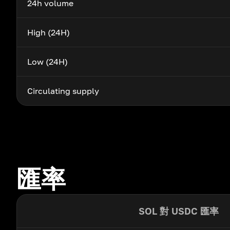
24h volume
High (24H)
Low (24H)
Circulating supply
匯率
SOL 對 USDC 匯率