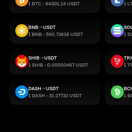
1 BTC - 64301.14 USDT
1 L
BNB
USDT
SO
1 BNB - 590.73616 USDT
1 S
SHIB
USDT
TR
1 SHIB - 0.00000467 USDT
1 T
DASH
USDT
BC
1 DASH - 31.27732 USDT
1 B