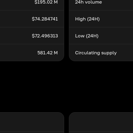
$195.02 M
24h volume
$74.284741
High (24H)
$72.496313
Low (24H)
581.42 M
Circulating supply