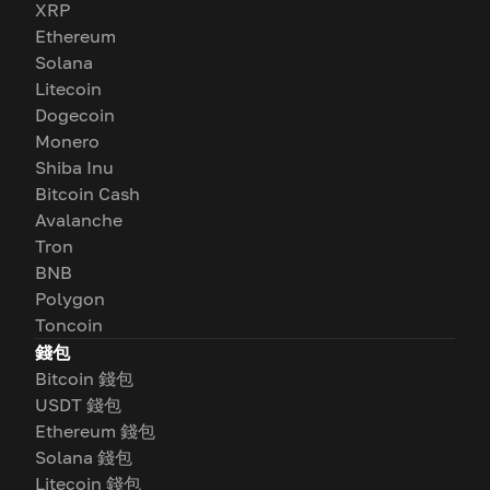
XRP
Ethereum
Solana
Litecoin
Dogecoin
Monero
Shiba Inu
Bitcoin Cash
Avalanche
Tron
BNB
Polygon
Toncoin
錢包
Bitcoin 錢包
USDT 錢包
Ethereum 錢包
Solana 錢包
Litecoin 錢包