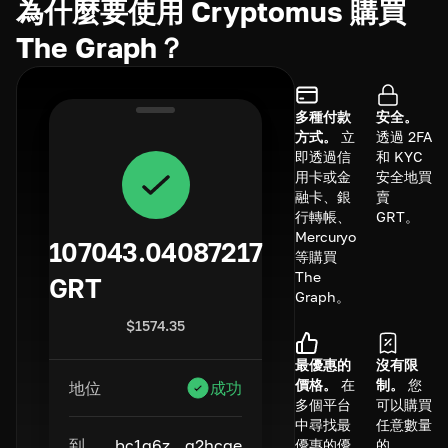
為什麼要使用 Cryptomus 購買
The Graph？
多種付款
安全。
方式。
立
透過 2FA
即透過信
和 KYC
用卡或金
安全地買
融卡、銀
賣
行轉帳、
GRT。
Mercuryo
107043.04087217
等購買
The
GRT
Graph。
$
1574.35
最優惠的
沒有限
價格。
在
制。
您
地位
成功
多個平台
可以購買
中尋找最
任意數量
到
bc1q6z...q2hcge
優惠的優
的