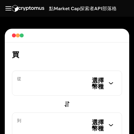
點
Market Cap
探索者
API
部落格
買
從
選擇
幣種
到
選擇
幣種