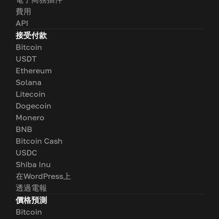
費用
API
接受付款
Bitcoin
USDT
Ethereum
Solana
Litecoin
Dogecoin
Monero
BNB
Bitcoin Cash
USDC
Shiba Inu
在WordPress上
透過電報
價格預測
Bitcoin