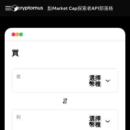
點
Market Cap
探索者
API
部落格
買
從
選擇
幣種
到
選擇
幣種