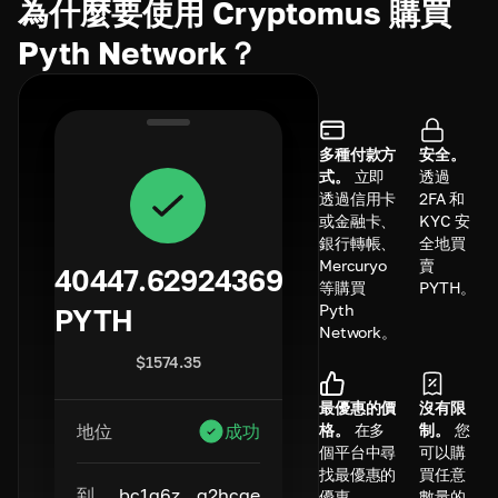
為什麼要使用 Cryptomus 購買
Pyth Network？
多種付款方
安全。
式。
立即
透過
透過信用卡
2FA 和
或金融卡、
KYC 安
銀行轉帳、
全地買
Mercuryo
賣
40447.62924369
等購買
PYTH。
Pyth
PYTH
Network。
$
1574.35
最優惠的價
沒有限
格。
在多
制。
您
地位
成功
個平台中尋
可以購
找最優惠的
買任意
到
bc1q6z...q2hcge
優惠。
數量的