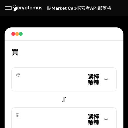
點
Market Cap
探索者
API
部落格
買
從
選擇
幣種
到
選擇
幣種