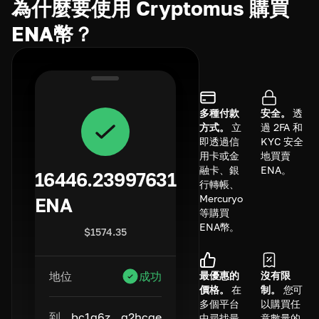
為什麼要使用 Cryptomus 購買
ENA幣？
多種付款
安全。
透
方式。
立
過 2FA 和
即透過信
KYC 安全
用卡或金
地買賣
融卡、銀
ENA。
16446.23997631
行轉帳、
Mercuryo
ENA
等購買
ENA幣。
$
1574.35
最優惠的
沒有限
地位
成功
價格。
在
制。
您可
多個平台
以購買任
到
bc1q6z...q2hcge
中尋找最
意數量的