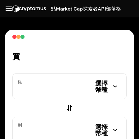
點
Market Cap
探索者
API
部落格
買
從
選擇
幣種
到
選擇
幣種