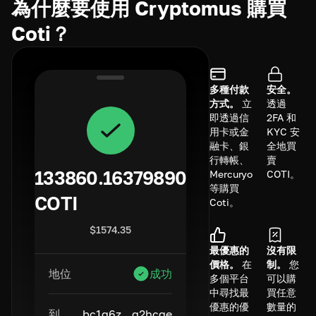
為什麼要使用 Cryptomus 購買
Coti？
多種付款
安全。
方式。
立
透過
即透過信
2FA 和
用卡或金
KYC 安
融卡、銀
全地買
行轉帳、
賣
133860.16379890
Mercuryo
COTI。
等購買
COTI
Coti。
$
1574.35
最優惠的
沒有限
價格。
在
制。
您
地位
成功
多個平台
可以購
中尋找最
買任意
優惠的優
數量的
到
bc1q6z...q2hcge