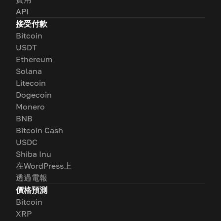
API
接受付款
Bitcoin
USDT
Ethereum
Solana
Litecoin
Dogecoin
Monero
BNB
Bitcoin Cash
USDC
Shiba Inu
在WordPress上
透過電報
價格預測
Bitcoin
XRP