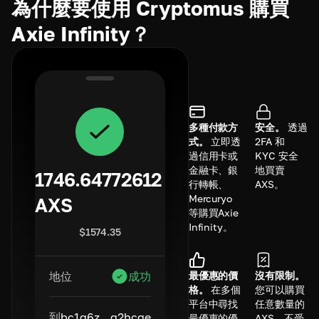
為什麼要使用 Cryptomus 購買
Axie Infinity？
多種付款方
安全。
透過
式。
立即透
2FA 和
過信用卡或
KYC 安全
金融卡、銀
地買賣
1746.64772612
行轉帳、
AXS。
Mercuryo
AXS
等購買Axie
Infinity。
$
1574.35
最優惠的價
沒有限制。
地位
成功
格。
在多個
您可以購買
平台中尋找
任意數量的
到
bc1q6z...q2hcge
最優惠的優
AXS，不受