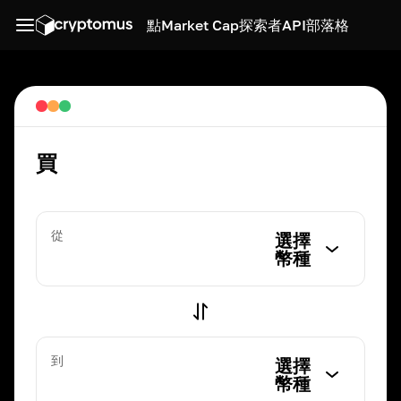
點
Market Cap
探索者
API
部落格
買
從
選擇
幣種
到
選擇
幣種