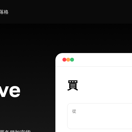
落格
ve
買
從