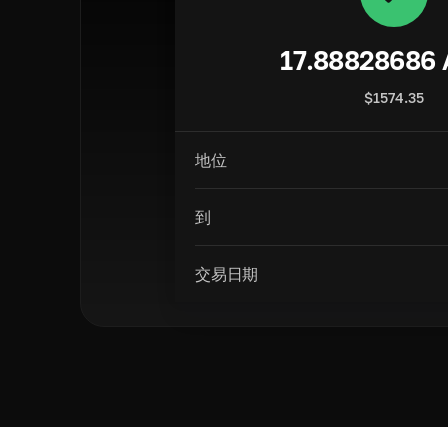
17.88828686
$
1574.35
地位
到
交易日期