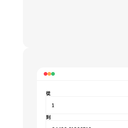
從
1
到