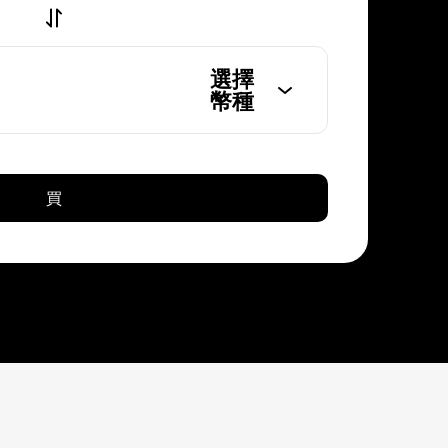
選擇
幣種
買