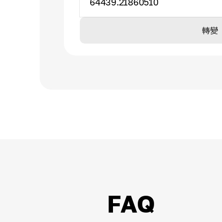
64439.21860510
轉變
FAQ