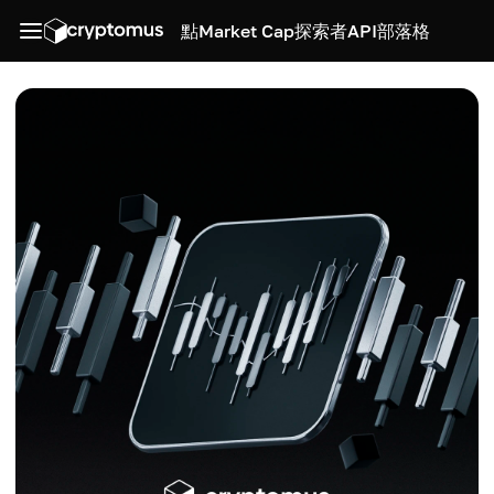
點
Market Cap
探索者
API
部落格