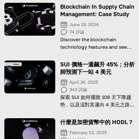
Blockchain In Supply Chain
Management: Case Study
June 18, 2024
74
評論
Discover the blockchain
technology features and see
how it changes supply chain
management!
SUI 價格一週飆升 45%；分析
師預測下一站 4 美元
April 24, 2025
343
評論
探索 SUI 如何擺脫 108 天下降趨
勢，以及這對其邁向 4 美元之路意
味著什麼。
什麼是加密貨幣中的 HODL？
February 03, 2025