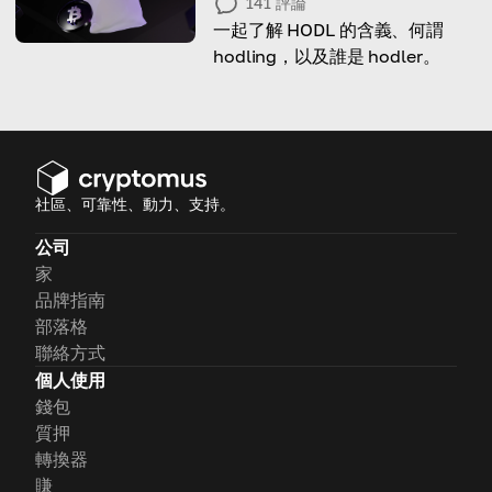
141
評論
一起了解 HODL 的含義、何謂
hodling，以及誰是 hodler。
社區、可靠性、動力、支持。
公司
家
品牌指南
部落格
聯絡方式
個人使用
錢包
質押
轉換器
賺