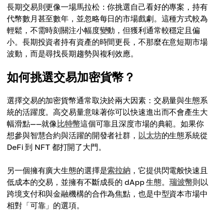
長期交易則更像一場馬拉松：你挑選自己看好的專案，持有
代幣數月甚至數年，並忽略每日的市場戲劇。這種方式較為
輕鬆，不需時刻關注小幅度變動，但獲利通常較穩定且偏
小。長期投資者持有資產的時間更長，不那麼在意短期市場
波動，而是尋找長期趨勢與複利效應。
如何挑選交易加密貨幣？
選擇交易的加密貨幣通常取決於兩大因素：交易量與生態系
統的活躍度。高交易量意味著你可以快速進出而不會產生大
幅滑點——就像
比特幣
這個可靠且深度市場的典範。如果你
想參與智慧合約與活躍的開發者社群，
以太坊
的生態系統從
DeFi 到 NFT 都打開了大門。
另一個擁有廣大生態的選擇是
索拉納
，它提供閃電般快速且
低成本的交易，並擁有不斷成長的 dApp 生態。
瑞波幣
則以
跨境支付和與金融機構的合作為焦點，也是中型資本市場中
相對「可靠」的選項。