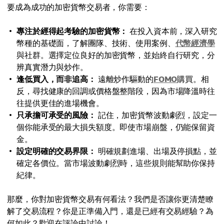
要成為成功的加密貨幣交易者，你需要：
專注於經得起考驗的加密貨幣：
在投入資本前，深入研究
幣種的基礎面，了解團隊、技術、使用案例、
代幣經濟學
與社群。選擇定位良好的加密貨幣，並始終自行研究，分
辨真實潛力與炒作。
逢低買入，而非追高：
遠離炒作驅動的
FOMO
購買。相
反，尋找健康的回調或價格盤整階段，因為市場降溫時往
往提供更佳的進場機會。
只承擔可承受的風險：
記住，加密貨幣波動劇烈，設定一
個你能承受的最大損失額度。即使市場崩盤，仍能保留資
金。
設定明確的交易界限：
明確規劃進場、出場及停損點，並
確定各價位。當市場波動劇烈時，這些規則能幫助你保持
紀律。
那麼，你對加密貨幣交易有何看法？我們是否讓你更清楚瞭
解了交易流程？你是正準備入門，還是已經有交易經驗？為
何如此？歡迎在評論中討論！