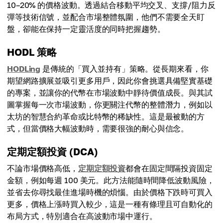
10–20% 的價格波動。透過結合移動平均交叉、支撐/阻力反
彈等技術信號，並配合市場整體氛圍，他們不需要全天盯
盤，卻能在保持一定靈活度的同時把握趨勢。
HODL 策略
HODLing
是傳統的「買入並持有」策略。從長期來看，你
期望網路擴展並吸引更多用戶，因此你會挑選具備堅實基礎
的專案，並讓你的代幣在市場波動中靜待價值成長。與其試
圖掌握每一次市場波動，你更關注代幣的整體潛力，例如以
太坊的智慧合約革命或比特幣的稀缺性。這是最被動的方
式，但當價格大幅波動時，需要很強的耐心與信念。
定期定額投資 (DCA)
不論市場價格高低，
定期定額投資
都會在固定間隔投資固定
金額，例如每週 100 美元。此方法能隨時間降低波動風險，
並省去你尋找最佳進場時機的煩惱。由於價格下跌時可買入
更多，價格上漲時買入較少，這是一種有條理且可自動化的
布局方式，特別適合在高波動市場中運行。