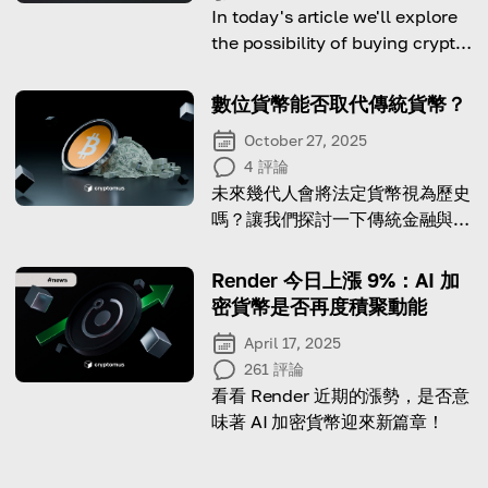
In today's article we'll explore
the possibility of buying crypto
in South Africa.
數位貨幣能否取代傳統貨幣？
October 27, 2025
4
評論
未來幾代人會將法定貨幣視為歷史
嗎？讓我們探討一下傳統金融與數
位貨幣之間關係的未來。
Render 今日上漲 9%：AI 加
密貨幣是否再度積聚動能
April 17, 2025
261
評論
看看 Render 近期的漲勢，是否意
味著 AI 加密貨幣迎來新篇章！