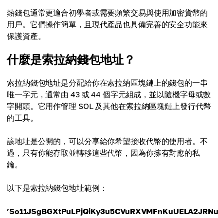
熱錢包通常更適合初學者或需要頻繁交易與使用加密貨幣的
用戶。它們操作簡單，且現代產品也具備完善的安全功能來
保護資產。
什麼是索拉納錢包地址？
索拉納錢包地址是分配給你在索拉納區塊鏈上的錢包的一串
唯一字元，通常由 43 或 44 個字元組成，並以隨機字母或數
字開頭。它用作管理 SOL 及其他在索拉納區塊鏈上發行代幣
的工具。
該地址是公開的，可以分享給你希望接收代幣的使用者。不
過，只有你能存取並轉移這些代幣，因為你擁有對應的私
鑰。
以下是索拉納錢包地址範例：
’So11JSgBGXtPuLPjQiKy3u5CVuRXVMFnKuUELA2JRNu