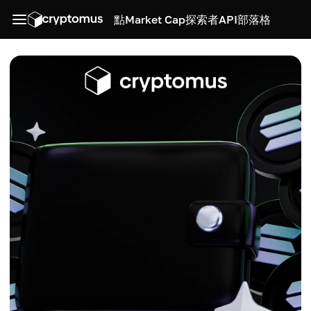
點
Market Cap
探索者
API
部落格