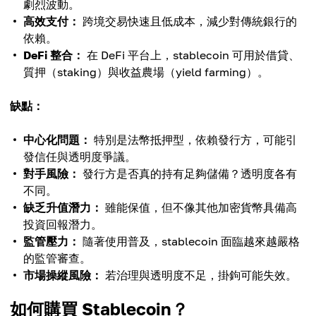
劇烈波動。
高效支付：
跨境交易快速且低成本，減少對傳統銀行的
依賴。
DeFi 整合：
在 DeFi 平台上，stablecoin 可用於借貸、
質押（staking）與收益農場（yield farming）。
缺點：
中心化問題：
特別是法幣抵押型，依賴發行方，可能引
發信任與透明度爭議。
對手風險：
發行方是否真的持有足夠儲備？透明度各有
不同。
缺乏升值潛力：
雖能保值，但不像其他加密貨幣具備高
投資回報潛力。
監管壓力：
隨著使用普及，stablecoin 面臨越來越嚴格
的監管審查。
市場操縱風險：
若治理與透明度不足，掛鉤可能失效。
如何購買 Stablecoin？