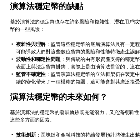
演算法穩定幣的缺點
基於演算法的穩定幣也存在許多風險和複雜性。潛在用戶或
幣的一些風險：
複雜性與理解
：監管這些穩定幣的底層演算法具有一定
可能導致人們對這些數位貨幣的風險和性能特徵產生誤
波動性和穩定性問題
：與傳統的由有形資產支撐的穩定
表面上與法定貨幣掛鉤，實際上是由演算法監管的，這
監管不確定性
：監管演算法穩定幣的立法框架仍在製定
續的變化帶來了一種模糊的氛圍，這可能會對其廣泛接
演算法穩定幣的未來如何？
基於演算法的穩定幣的發展軌跡既充滿潛力，又充滿複雜性
這些多方面的因素。
技術創新
：區塊鏈和金融科技的持續發展預計將催生出