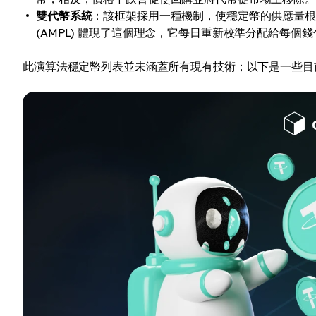
雙代幣系統
：該框架採用一種機制，使穩定幣的供應量根據需
(AMPL) 體現了這個理念，它每日重新校準分配給每個
此演算法穩定幣列表並未涵蓋所有現有技術；以下是一些目