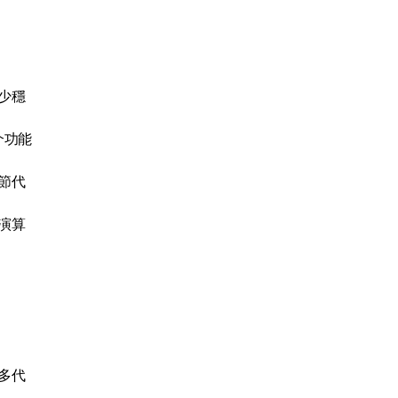
少穩
介功能
節代
演算
多代