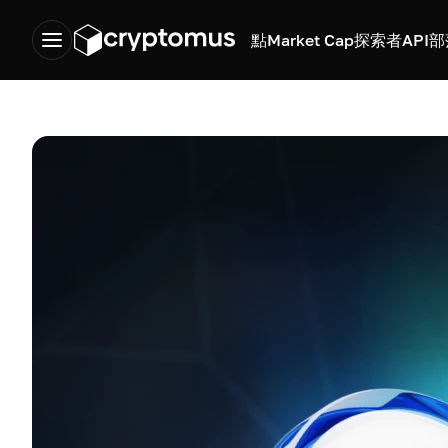
點
Market Cap
探索者
API
部