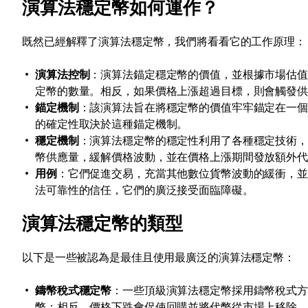
演算法穩定幣如何運作？
既然已經解釋了演算法穩定幣，我們將看看它的工作原理：
演算法控制
：演算法錨定穩定幣的價值，並根據市場估
定幣的數量。相反，如果價格上漲超過目標，則會觸發
錨定機制
：該演算法旨在將穩定幣的價值牢牢錨定在一個
的確定性取決於這種錨定機制。
穩定機制
：演算法穩定幣的穩定性利用了各種穩定技術
幣供應量，緩解價格波動，並在價格上漲期間發放額外
用例
：它們促進交易，充當其他數位貨幣波動的緩衝，
法可靠性的信任，它們的廣泛接受面臨障礙。
演算法穩定幣的類型
以下是一些被認為是最佳且使用最廣泛的演算法穩定幣：
鑄幣稅式穩定幣
：一些頂級演算法穩定幣採用鑄幣稅式
幣；相反，價格下跌會促使回購並將代幣從市場上移除。例如