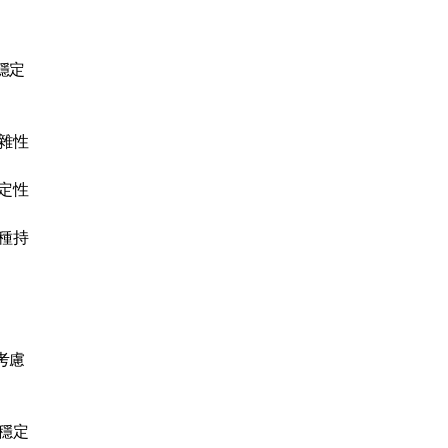
穩定
雜性
定性
種持
考慮
穩定