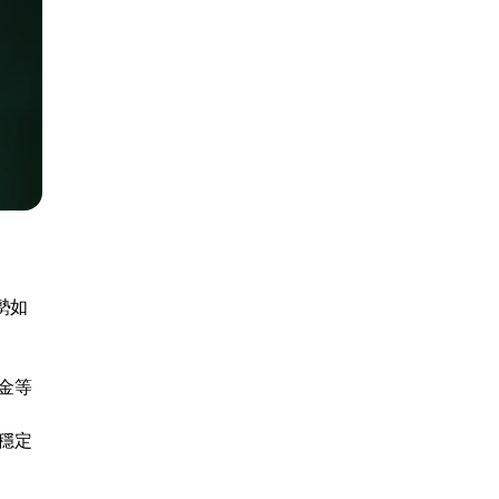
勢如
金等
穩定