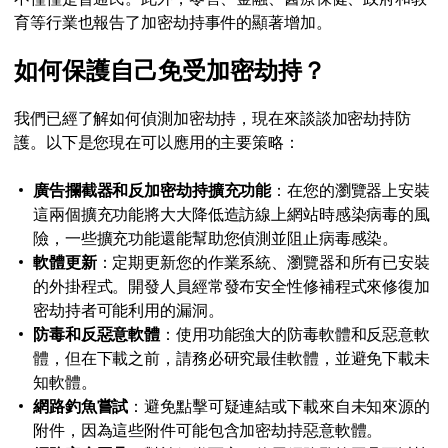
育等行業也報告了加密劫持事件的顯著增加。
如何保護自己免受加密劫持？
我們已經了解如何偵測加密劫持，現在來談談加密劫持防
護。以下是您現在可以應用的主要策略：
廣告攔截器和反加密劫持擴充功能
：在您的瀏覽器上安裝
這兩個擴充功能將大大降低造訪線上網站時感染病毒的風
險，一些擴充功能還能幫助您偵測並阻止病毒感染。
軟體更新
：定期更新您的作業系統、瀏覽器和所有已安裝
的外掛程式。開發人員經常發布安全性修補程式來修復加
密劫持者可能利用的漏洞。
防毒和反惡意軟體
：使用功能強大的防毒軟體和反惡意軟
體，但在下載之前，請務必研究最佳軟體，並避免下載未
知軟體。
網路釣魚嘗試
：避免點擊可疑連結或下載來自未知來源的
附件，因為這些附件可能包含加密劫持惡意軟體。