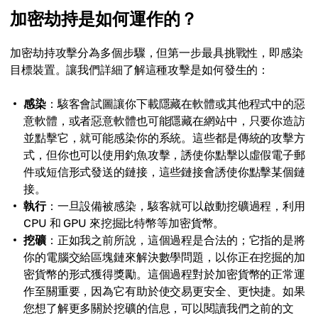
加密劫持是如何運作的？
加密劫持攻擊分為多個步驟，但第一步最具挑戰性，即感染
目標裝置。讓我們詳細了解這種攻擊是如何發生的：
感染
：駭客會試圖讓你下載隱藏在軟體或其他程式中的惡
意軟體，或者惡意軟體也可能隱藏在網站中，只要你造訪
並點擊它，就可能感染你的系統。這些都是傳統的攻擊方
式，但你也可以使用釣魚攻擊，誘使你點擊以虛假電子郵
件或短信形式發送的鏈接，這些鏈接會誘使你點擊某個鏈
接。
執行
：一旦設備被感染，駭客就可以啟動挖礦過程，利用
CPU 和 GPU 來挖掘比特幣等加密貨幣。
挖礦
：正如我之前所說，這個過程是合法的；它指的是將
你的電腦交給區塊鏈來解決數學問題，以你正在挖掘的加
密貨幣的形式獲得獎勵。這個過程對於加密貨幣的正常運
作至關重要，因為它有助於使交易更安全、更快捷。如果
您想了解更多關於挖礦的信息，可以閱讀我們之前的文