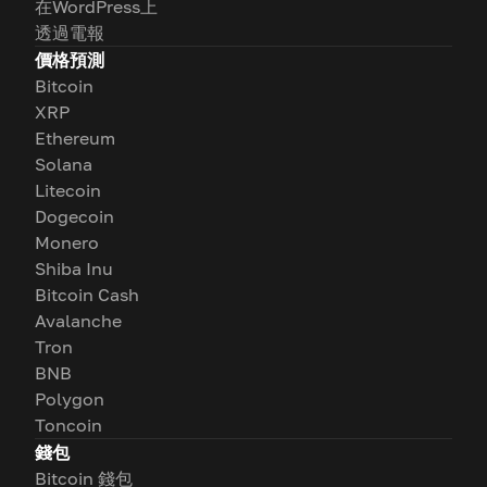
在WordPress上
透過電報
價格預測
Bitcoin
XRP
Ethereum
Solana
Litecoin
Dogecoin
Monero
Shiba Inu
Bitcoin Cash
Avalanche
Tron
BNB
Polygon
Toncoin
錢包
Bitcoin 錢包