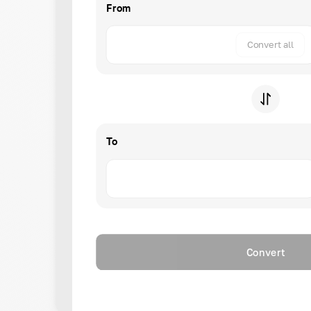
From
Convert all
To
Convert