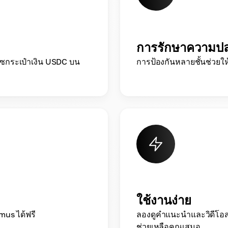
การรักษาความปลอ
เฟซกระเป๋าเงิน USDC บน
การป้องกันหลายชั้นช่วยใ
ใช้งานง่าย
us ได้ฟรี
ลองดูคำแนะนำและวิดีโอสอ
ช่วยเหลือคุณเสมอ