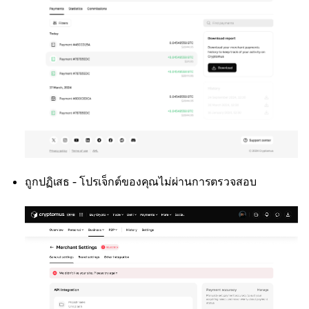
ถูกปฏิเสธ - โปรเจ็กต์ของคุณไม่ผ่านการตรวจสอบ