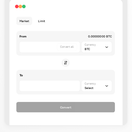
Market
Limit
From
0.00000000 BTC
Currency
Convert all
BTC
To
Currency
Select
Convert