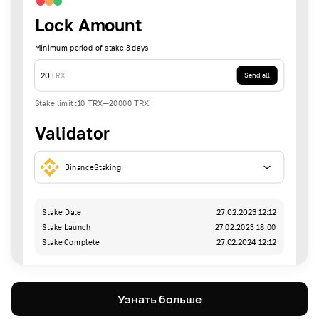
Lock Amount
Minimum period of stake 3 days
20
TRX
Send all
Stake limit
:
10
TRX
-
20000
TRX
Validator
BinanceStaking
Stake Date
27.02.2023 12:12
Stake Launch
27.02.2023 18:00
Stake Complete
27.02.2024 12:12
Узнать больше