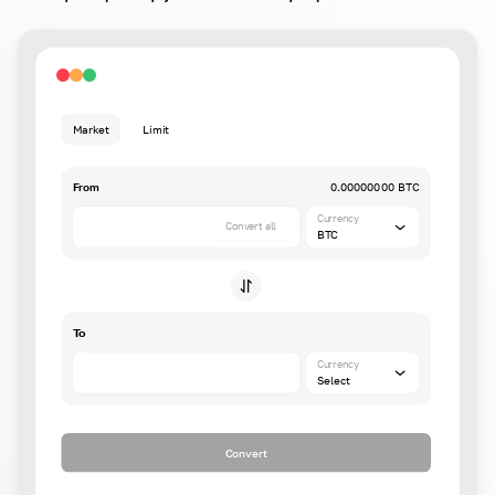
Market
Limit
From
0.00000000 BTC
Currency
Convert all
BTC
To
Currency
Select
Convert