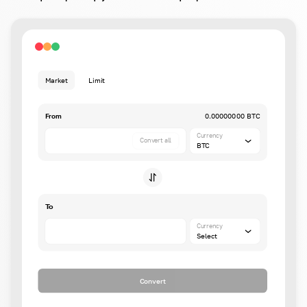
Market
Limit
From
0.00000000 BTC
Currency
Convert all
BTC
To
Currency
Select
Convert