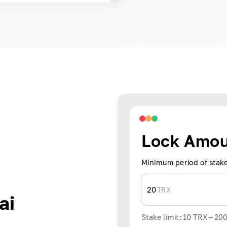
Lock Amo
Minimum period of stake
20
TRX
ai
Stake limit
:
10
TRX
-
20