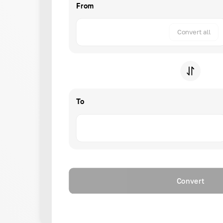
From
Convert all
To
Convert