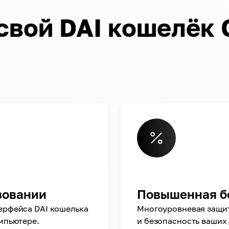
свой DAI кошелёк 
зовании
Повышенная б
ерфейса DAI кошелька
Многоуровневая защи
мпьютере.
и безопасность ваших