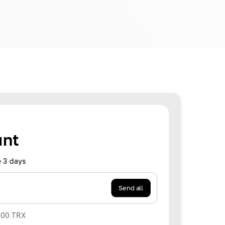
unt
 3 days
Send all
000
TRX