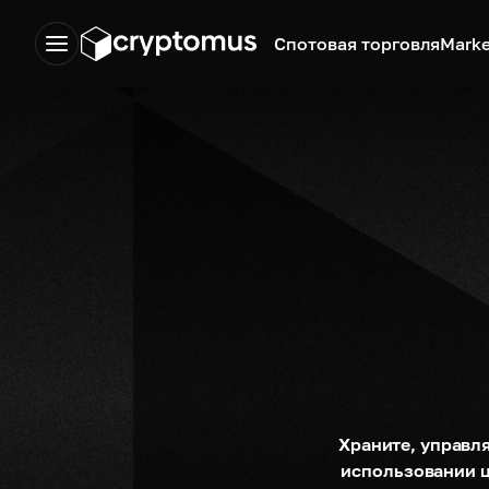
Спотовая торговля
Marke
Храните, управля
использовании ц