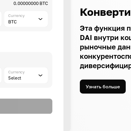
0.00000000 BTC
Конверти
Currency
BTC
Эта функция п
DAI внутри ко
рыночные дан
конкурентосп
диверсифицир
Currency
Select
Узнать больше