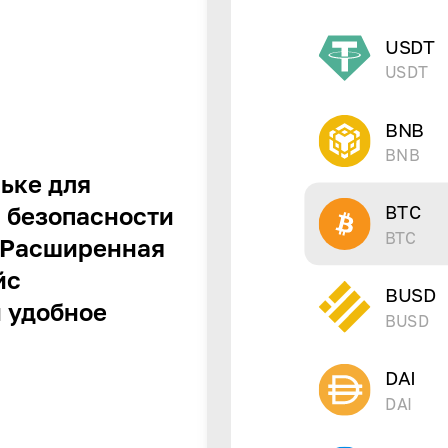
USDT
USDT
BNB
BNB
ьке для
BTC
 безопасности
BTC
. Расширенная
йс
BUSD
 удобное
BUSD
DAI
DAI