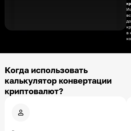
кр
Ис
вс
д
к
в
ко
Когда использовать
калькулятор конвертации
криптовалют?