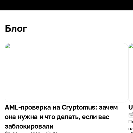
Блог
AML-проверка на Cryptomus: зачем
U
она нужна и что делать, если вас
П
заблокировали
н