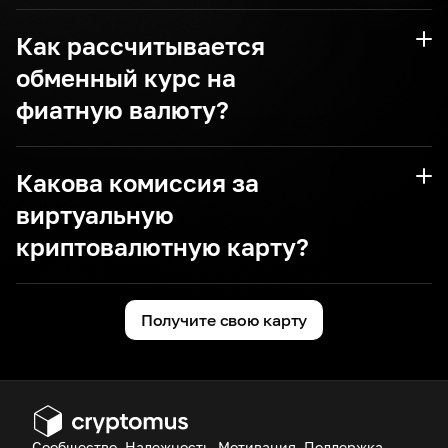
Как рассчитывается
обменный курс на
USDT
фиатную валюту?
USDC
Какова комиссия за
виртуальную
криптовалютную карту?
Получите свою карту
Комиссия за выпуск карты: 4 доллара США
Комиссия за пополнение карты: 3,2%
Комиссия за транзакцию или конвертацию
при совершении платежей (может
варьироваться).
Сообщество, Надежность, Мотивация, Поддержка.