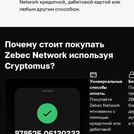
Network кредитной, дебетовой картой или
любым другим способом.
Почему стоит покупать
Zebec Network используя
Cryptomus?
Универсальные
Бе
способы
По
оплаты.
пр
Покупайте
ZB
Zebec Network
бл
мгновенно с
дв
помощью
ау
кредитной или
и 
дебетовой
878525.06130333