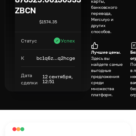
карты,
банковского
ZBCN
перевода,
Mercuryo и
$
1574.35
других
способов.
Статус
Успех
Лучшие цены.
Бе
К
bc1q6z...q2hcge
Здесь вы
ог
найдете самые
По
выгодные
в 
Дата
12 сентября,
предложения
не
12:51
сделки
среди
ва
множества
бе
платформ.
ог