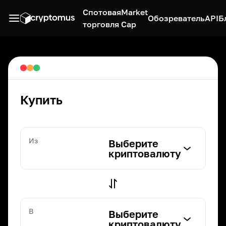
Спотовая
Market
Обозреватель
API
Б
торговля
Cap
Купить
Из
Выберите
криптовалюту
В
Выберите
криптовалюту