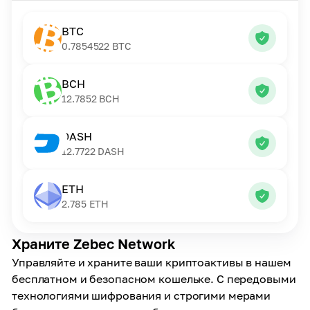
BTC
0.7854522
BTC
BCH
12.7852
BCH
DASH
12.7722
DASH
ETH
2.785
ETH
Храните Zebec Network
Управляйте и храните ваши криптоактивы в нашем
бесплатном и безопасном кошельке. С передовыми
технологиями шифрования и строгими мерами