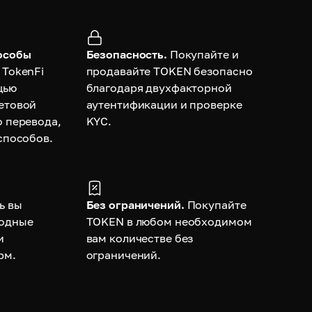
особы
Безопасность.
Покупайте и
 TokenFi
продавайте TOKEN безопасно
щью
благодаря двухфакторной
етовой
аутентификации и проверке
о перевода,
KYC.
способов.
ь вы
Без ограничений.
Покупайте
годные
TOKEN в любом необходимом
и
вам количестве без
рм.
ограничений.