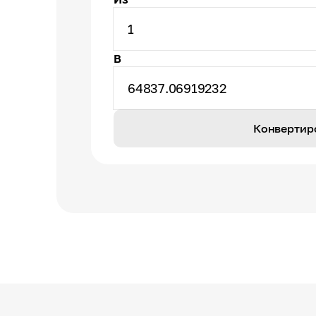
1
В
64837.06919232
Конвертир