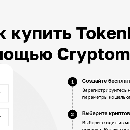
к купить TokenF
мощью Cryptom
Создайте беспла
1
Зарегистрируйтесь н
параметры кошелька
Выберите крипто
2
Выберите один из м
покупки. Введите к