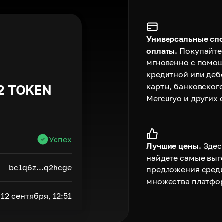
Универсальные сп
оплаты.
Покупайте
мгновенно с помо
кредитной или деб
карты, банковског
2
TOKEN
Mercuryo и других 
Успех
Лучшие цены.
Здес
найдете самые вы
bc1q6z...q2hcge
предложения сред
множества платфо
12 сентября, 12:51