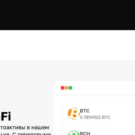
BTC
Fi
0.7854522
BTC
птоактивы в нашем
BCH
ьке. С передовыми