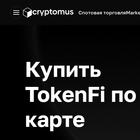
Спотовая торговля
Marke
Купить
TokenFi по
карте