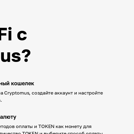
i с
us?
тный кошелек
а Cryptomus, создайте аккаунт и настройте
.
валюту
етодов оплаты и TOKEN как монету для
оличество TOKEN и выберите способ оплаты.