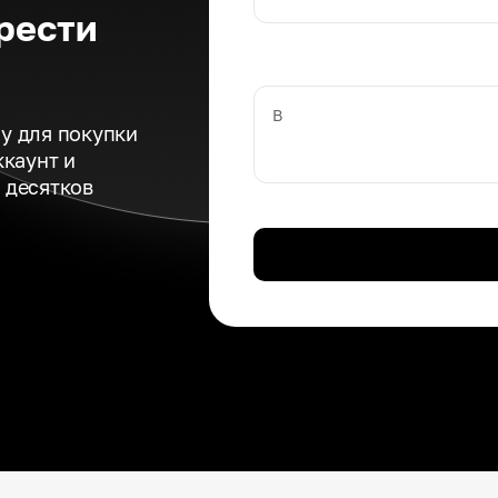
рести
В
у для покупки
ккаунт и
 десятков