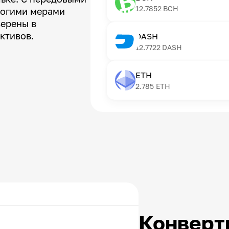
12.7852
BCH
рогими мерами
верены в
ктивов.
DASH
12.7722
DASH
ETH
2.785
ETH
Конверт