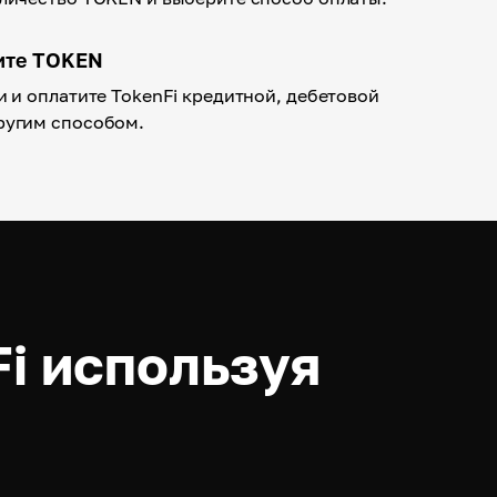
чите TOKEN
и и оплатите TokenFi кредитной, дебетовой
ругим способом.
i используя