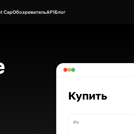
t Cap
Обозреватель
API
Блог
e
Купить
Из