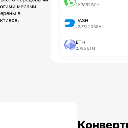
12.7852
BCH
рогими мерами
верены в
ктивов.
DASH
12.7722
DASH
ETH
2.785
ETH
Конверт