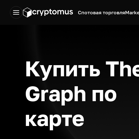
Спотовая торговля
Marke
Купить Th
Graph по
карте