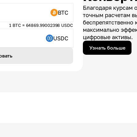
Благодаря курсам 
BTC
точным расчетам в
беспрепятственно 
1 BTC ≈ 64869.99002398 USDC
максимально эффек
цифровые активы.
USDC
Узнать больше
овать