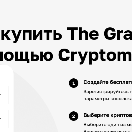
 купить The Gra
мощью Cryptom
Создайте беспла
1
Зарегистрируйтесь н
параметры кошелька
Выберите крипто
2
Выберите один из ме
Введите количество 