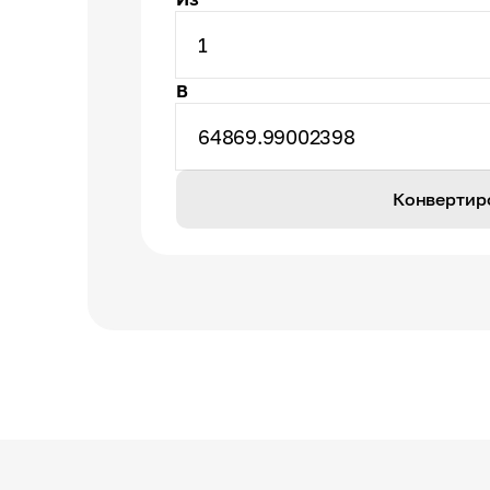
1
В
64869.99002398
Конвертир