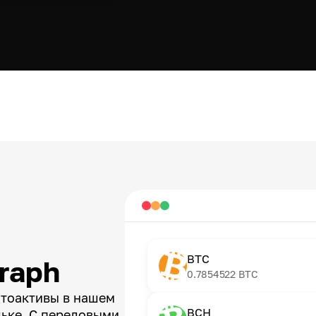
BTC
raph
0.7854522
BTC
птоактивы в нашем
BCH
ьке. С передовыми