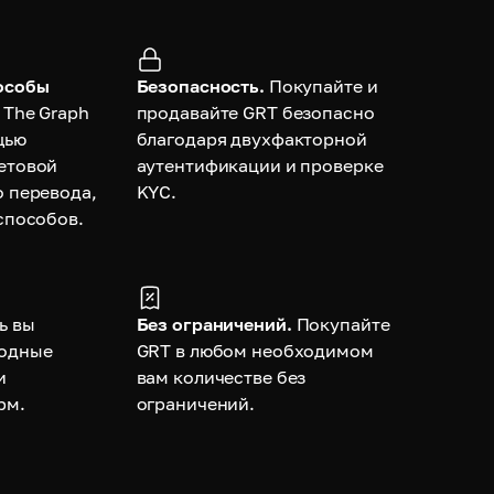
особы
Безопасность.
Покупайте и
 The Graph
продавайте GRT безопасно
щью
благодаря двухфакторной
етовой
аутентификации и проверке
о перевода,
KYC.
способов.
ь вы
Без ограничений.
Покупайте
годные
GRT в любом необходимом
и
вам количестве без
рм.
ограничений.