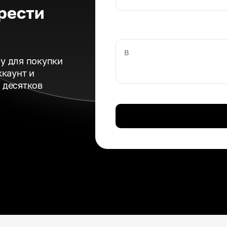
рести
В
у для покупки
ккаунт и
 десятков