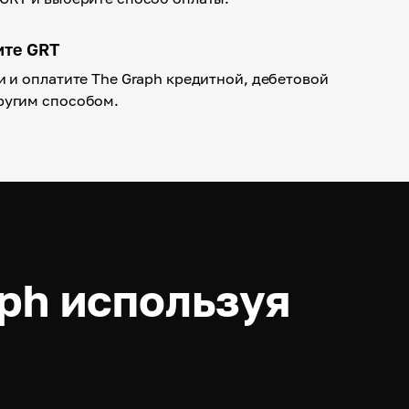
ите GRT
и и оплатите The Graph кредитной, дебетовой
ругим способом.
aph используя