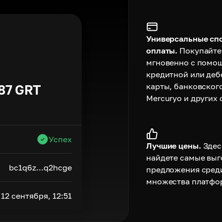
Универсальные сп
оплаты.
Покупайте
мгновенно с помо
кредитной или деб
карты, банковског
87
GRT
Mercuryo и других 
Успех
Лучшие цены.
Здес
найдете самые вы
bc1q6z...q2hcge
предложения сред
множества платфо
12 сентября, 12:51