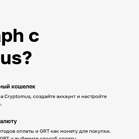
ph с
us?
тный кошелек
а Cryptomus, создайте аккаунт и настройте
.
валюту
тодов оплаты и GRT как монету для покупки.
GRT и выберите способ оплаты.