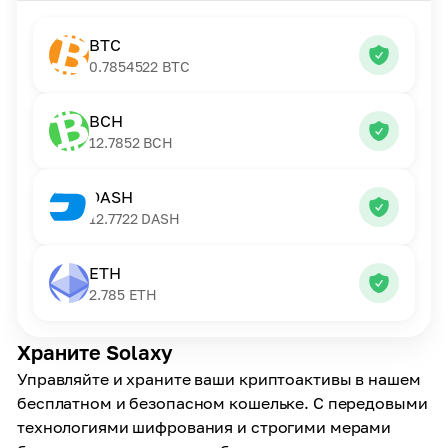
BTC
0.7854522
BTC
BCH
12.7852
BCH
DASH
12.7722
DASH
ETH
2.785
ETH
Храните Solaxy
Управляйте и храните ваши криптоактивы в нашем
бесплатном и безопасном кошельке. С передовыми
технологиями шифрования и строгими мерами