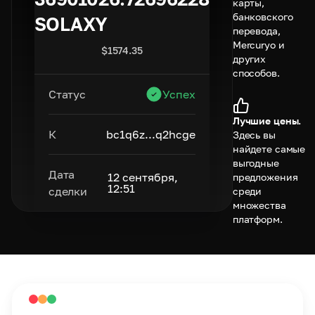
карты,
банковского
SOLAXY
перевода,
Mercuryo и
$
1574.35
других
способов.
Статус
Успех
Лучшие цены.
К
bc1q6z...q2hcge
Здесь вы
найдете самые
выгодные
Дата
12 сентября,
предложения
12:51
сделки
среди
множества
платформ.