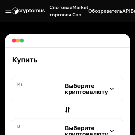
Спотовая
Market
Обозреватель
API
Б
торговля
Cap
Купить
Из
Выберите
криптовалюту
В
Выберите
криптовалюту