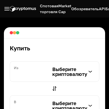
Спотовая
Market
Обозреватель
API
Б
торговля
Cap
Купить
Из
Выберите
криптовалюту
В
Выберите
криптовалюту