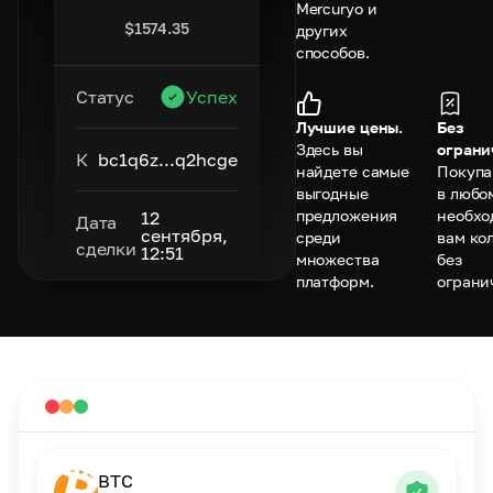
Mercuryo и
$
1574.35
других
способов.
Статус
Успех
Лучшие цены.
Без
Здесь вы
ограни
К
bc1q6z...q2hcge
найдете самые
Покупа
выгодные
в любо
предложения
необхо
12
Дата
сентября,
среди
вам ко
сделки
12:51
множества
без
платформ.
ограни
BTC