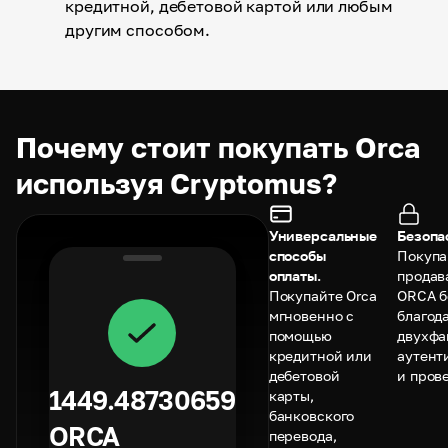
кредитной, дебетовой картой или любым
другим способом.
Почему стоит покупать Orca
используя Cryptomus?
Универсальные
Безопа
способы
Покупа
оплаты.
продав
Покупайте Orca
ORCA б
мгновенно с
благод
помощью
двухфа
кредитной или
аутент
дебетовой
и пров
1449.48730659
карты,
банковского
ORCA
перевода,